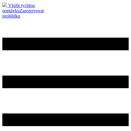
Vložit rychlou
poptávku
Zarezervovat
prohlídku