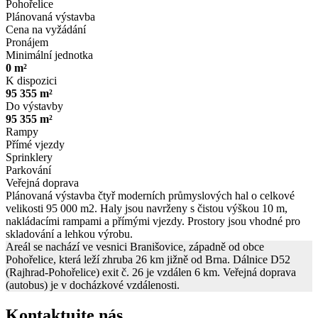
Pohořelice
Plánovaná výstavba
Cena na vyžádání
Pronájem
Minimální jednotka
0 m²
K dispozici
95 355 m²
Do výstavby
95 355 m²
Rampy
Přímé vjezdy
Sprinklery
Parkování
Veřejná doprava
Plánovaná výstavba čtyř moderních průmyslových hal o celkové
velikosti 95 000 m2. Haly jsou navrženy s čistou výškou 10 m,
nakládacími rampami a přímými vjezdy. Prostory jsou vhodné pro
skladování a lehkou výrobu.
Areál se nachází ve vesnici Branišovice, západně od obce
Pohořelice, která leží zhruba 26 km jižně od Brna. Dálnice D52
(Rajhrad-Pohořelice) exit č. 26 je vzdálen 6 km. Veřejná doprava
(autobus) je v docházkové vzdálenosti.
Kontaktujte nás