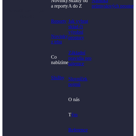
Novinky
Sklady od
Nabídka
a reporty
A do Z
průmyslových prostor
Nenašli jste, co jste
hledali?
Reporty
Jak vybrat
sklad či
výrobní
Novinky
prostory​
z trhu
Základní
Co
pravidla pro
nabízíme
nájemce
Služby
Slovníček
pojmů
O nás
T
ým
Reference