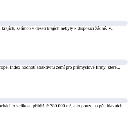
ajích, zatímco v deseti krajích nebyly k dispozici žádné. V...
pě. Index hodnotí atraktivitu zemí pro průmyslové firmy, které...
ochách o velikosti přibližně 780 000 m², a to pouze na pěti hlavních