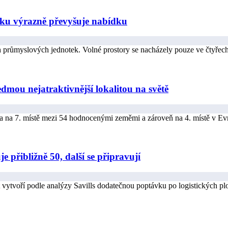
ku výrazně převyšuje nabídku
růmyslových jednotek. Volné prostory se nacházely pouze ve čtyřech kr
dmou nejatraktivnější lokalitou na světě
a na 7. místě mezi 54 hodnocenými zeměmi a zároveň na 4. místě v Evro
e přibližně 50, další se připravují
et vytvoří podle analýzy Savills dodatečnou poptávku po logistických pl