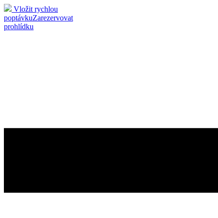
Vložit rychlou
poptávku
Zarezervovat
prohlídku