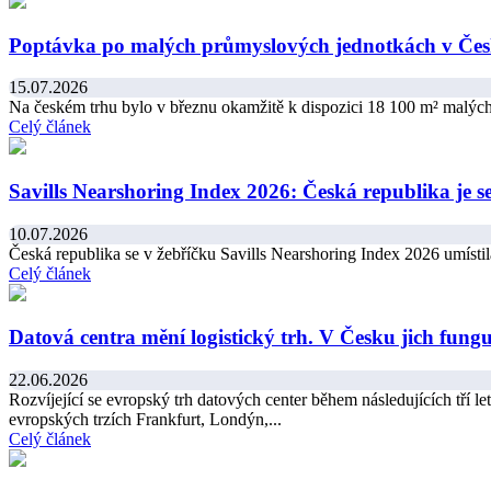
Poptávka po malých průmyslových jednotkách v Čes
15.07.2026
Na českém trhu bylo v březnu okamžitě k dispozici 18 100 m² malých p
Celý článek
Savills Nearshoring Index 2026: Česká republika je se
10.07.2026
Česká republika se v žebříčku Savills Nearshoring Index 2026 umístil
Celý článek
Datová centra mění logistický trh. V Česku jich funguj
22.06.2026
Rozvíjející se evropský trh datových center během následujících tří l
evropských trzích Frankfurt, Londýn,...
Celý článek