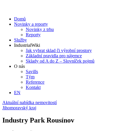
Domů
Novinky a reporty
Novinky z trhu
Reporty
Služby
IndustrialWiki
Jak vybrat sklad či výrobní prostory
Základní pravidla pro nájemce
Sklady od A do Z – Slovníček pojmů
O nás
Savills
Tým
Reference
Kontakt​
EN
Aktuální nabídka nemovitostí
Jihomoravský kraj
Industry Park Rousínov