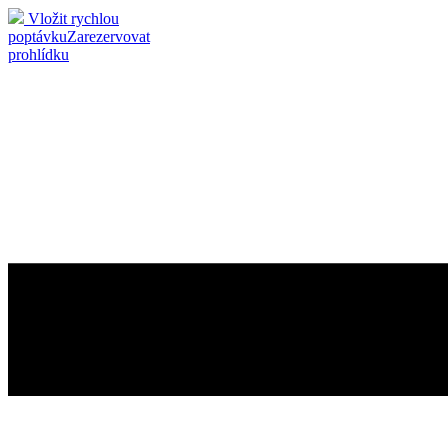
Vložit rychlou
poptávku
Zarezervovat
prohlídku