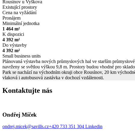
Rousínov u Vyškova
Existující prostory
Cena na vyžádání
Pronájem
Minimální jednotka
1 464 m²
K dispozici
4 392 m²
Do výstavby
4 392 m²
Small business units
Plánovaná výstavba nových průmyslových hal ve starším průmyslovém 
navrženy se světlou výškou 9,8 m. Prostory budou vhodné pro sklado
Park se nachází na východním okraji obce Rousínov, 20 km východně
vlaková i autobusová zastávka v dochozí vzdálenosti.
Kontaktujte nás
Ondřej Míček
ondrej.micek@savills.cz
+420 733 351 304
Linkedin