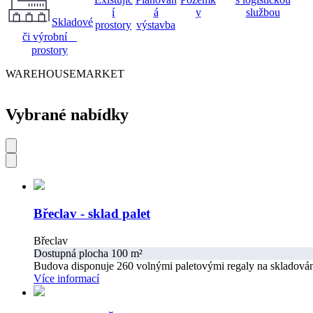
í
á
y
službou
Skladové
prostory
výstavba
či výrobní
prostory
WAREHOUSEMARKET
Vybrané nabídky
Břeclav - sklad palet
Břeclav
Dostupná plocha 100 m²
Budova disponuje 260 volnými paletovými regaly na skladování 
Více informací