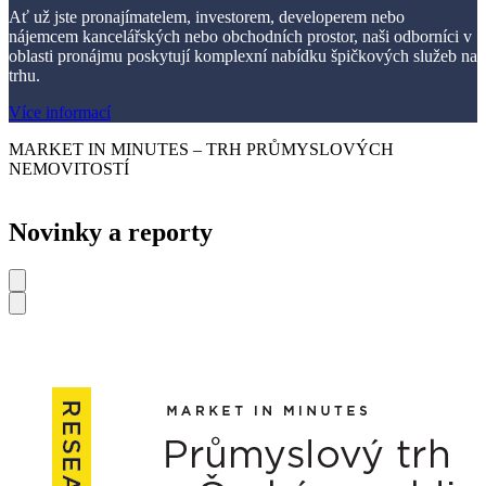
Ať už jste pronajímatelem, investorem, developerem nebo
nájemcem kancelářských nebo obchodních prostor, naši odborníci v
oblasti pronájmu poskytují komplexní nabídku špičkových služeb na
trhu.
Více informací
MARKET IN MINUTES – TRH PRŮMYSLOVÝCH
NEMOVITOSTÍ
Novinky a reporty