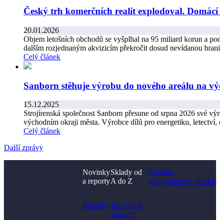
Český trh komerčních realit explodoval. Domácí 
20.01.2026
Objem letošních obchodů se vyšplhal na 95 miliard korun a pod
dalším rozjednaným akvizicím překročit dosud nevídanou hranic
Celý článek
Sanborn stěhuje výrobu do nového areálu na v
15.12.2025
Strojírenská společnost Sanborn přesune od srpna 2026 své v
východním okraji města. Výrobce dílů pro energetiku, letectví,
Celý článek
Další zprávy
Novinky
Sklady od
Nabídka
a reporty
A do Z
průmyslových prostor
Nenašli jste, co jste
hledali?
Reporty
Jak vybrat
sklad či