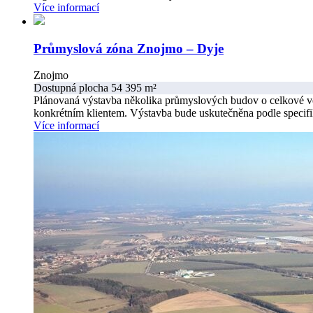
Více informací
Průmyslová zóna Znojmo – Dyje
Znojmo
Dostupná plocha 54 395 m²
Plánovaná výstavba několika průmyslových budov o celkové ve
konkrétním klientem. Výstavba bude uskutečněna podle specif
Více informací