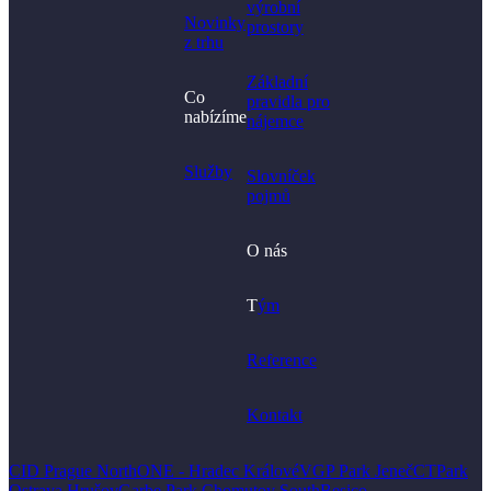
výrobní
Novinky
prostory​
z trhu
Základní
Co
pravidla pro
nabízíme
nájemce
Služby
Slovníček
pojmů
O nás
T
ým
Reference
Kontakt
CID Prague North
ONE - Hradec Králové
VGP Park Jeneč
CTPark
Ostrava Hrušov
Garbe Park Chomutov South
Besico