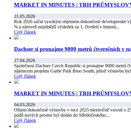
MARKET IN MINUTES | TRH PRŮMYSLOVÝ
21.05.2026
Rok 2026 začal vysokým objemem dokončené developerské výstav
% a zároveň nejsilnější výsledek za 1. čtvrtletí v historii...
Celý článek
Dachser si pronajme 9000 metrů čtverečních v n
27.04.2026
Společnost Dachser Czech Republic si pronajme 9000 metrů čt
nájemcem projektu Garbe Park Brno South, jehož výstavba byla
Celý článek
MARKET IN MINUTES | TRH PRŮMYSLOVÝ
04.03.2026
Objem dokončené výstavby v roce 2025 meziročně vzrostl o 25
podíl nových prostor byl dodán do Středočeského...
Celý článek