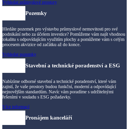
Vyhledat průmyslové prostory
Pozemky
Hledáte pozemek pro výstavbu průmyslové nemovitosti pro své
podnikání nebo za účelem investice? Pomůžeme vám najít vhodnou
lokalitu s odpovídajícím využitím plochy a pomůžeme vám s celým
procesem akvizice od začátku až do konce.
Vyhledat pozemky
Stavební
a
technické poradenství
a
ESG
Nabízíme odborné stavební a technické poradenství, které vám
zajistí, že vaše prostory budou funkční, moderní a odpovídající
nejnovějším standardům. Navíc vám poradíme s udržitelnými
řešeními v souladu s ESG požadavky.
Více informací
Pronájem kanceláří