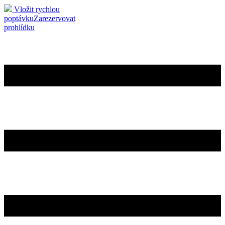
Vložit rychlou
poptávku
Zarezervovat
prohlídku