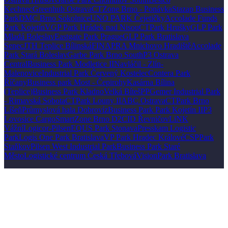
Kechnec
Greenhub Ostrava
CTZone Brno - Ponávka
Stazap Business
Park
DMC Brno Sokolnice
UNO PARK Čejetičky
Accolade Funds
Park Kojetín
VGP Park Hrádek nad Nisou
CTPark Hrušky
GLP Park
Mladá Boleslav
Eastgate Park Prague
GLP Park Bratislava
Senec
JTH Teplice Bílinská
FINAPRA Mnichovo Hradiště
Accolade
Park Stará Boleslav
Garbe Park Brno South
P3 Ostrava
Central
Business Park Modletice II
Navláčil - Zlín-
Malenovice
Industrial Park Červený Kostelec
Contera Park
Říčany
Business park Most - Čepirohy
Kasárna Bílina
(Teplice)
Business Park Kladno
Velká Bíteš
PPGemer Industrial Park
- Rimavská Sobota
CTPark Louny II
ABC Ostrava
CTPark Brno
Líšeň
Průmyslová hala Dobrovíz
Business Park Park Kojetín II
P3
Lovosice Cargo
SmartZone Brno D2
CID Řevničov
LiNK
Vážní
Logicor-Pilsen
EQUS Park Stonava
Presskam Logistic
Park
Logis One Park Bratislava
VP Park Hradec Králové
CSPPark
Staňkov
Pilsen West Industrial Park
Business Park Staré
Město
Logistické centrum Česká Třebová
VisionPark Bratislava