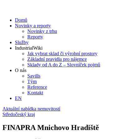
Domů
Novinky a reporty
Novinky z trhu
Reporty
Služby
IndustrialWiki
Jak vybrat sklad či výrobní prostory
Základní pravidla pro nájemce
Sklady od A do Z – Slovníček pojmů
O nás
Savills
Tým
Reference
Kontakt​
EN
Aktuální nabídka nemovitostí
Středočeský kraj
FINAPRA Mnichovo Hradiště