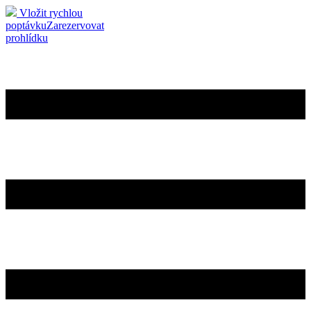
Vložit rychlou
poptávku
Zarezervovat
prohlídku