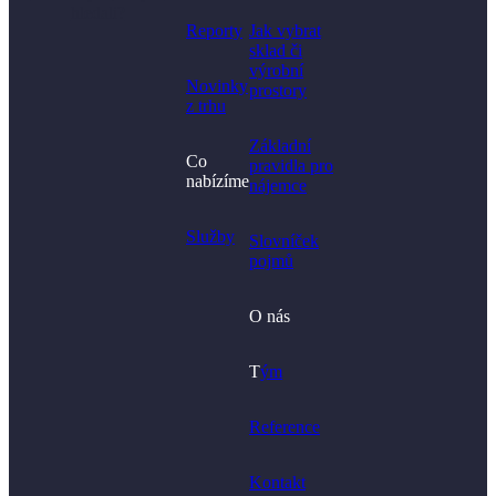
hledali?
Reporty
Jak vybrat
sklad či
výrobní
Novinky
prostory​
z trhu
Základní
Co
pravidla pro
nabízíme
nájemce
Služby
Slovníček
pojmů
O nás
T
ým
Reference
Kontakt