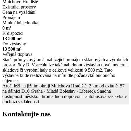
Mnichovo Hradiště
Existující prostory
Cena na vyžádání
Pronájem
Minimální jednotka
0 m²
K dispozici
13 500 m²
Do výstavby
13 500 m²
Veřejná doprava
Starší průmyslový areál nabízející pronájem skladových a výrobních
prostor třídy B. V areálu lze také nabídnout výstavbu nové moderní
skladové či výrobní haly o celkové velikosti 9 500 m2. Tato
výstavba bude realizována na míru dle požadavků budoucího
nájemce.
Areál leží na jižním okraji Mnichova Hradiště. 2 km od exitu č. 57
na dálnici D10 (Praha - Mladá Boleslav - Liberec). Snadná
dostupnost městskou hromadnou dopravou - autobusová zastávka v
dochozí vzdálenosti.
Kontaktujte nás