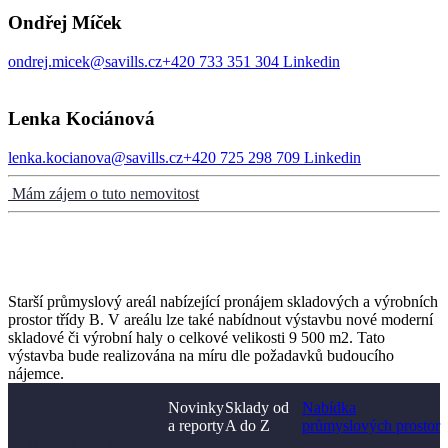
Ondřej Míček
ondrej.micek@savills.cz
+420 733 351 304
Linkedin
Lenka Kociánová
lenka.kocianova@savills.cz
+420 725 298 709
Linkedin
Mám zájem o tuto nemovitost
Starší průmyslový areál nabízející pronájem skladových a výrobních
prostor třídy B. V areálu lze také nabídnout výstavbu nové moderní
skladové či výrobní haly o celkové velikosti 9 500 m2. Tato
výstavba bude realizována na míru dle požadavků budoucího
nájemce.
Novinky
Sklady od
Nabídka
a reporty
A do Z
průmyslových prostor
Nenašli jste, co jste