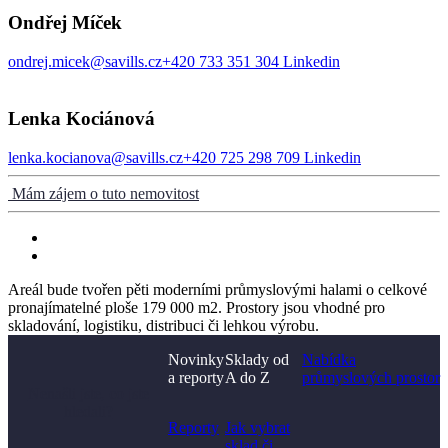
Ondřej Míček
ondrej.micek@savills.cz
+420 733 351 304
Linkedin
Lenka Kociánová
lenka.kocianova@savills.cz
+420 725 298 709
Linkedin
Mám zájem o tuto nemovitost
Areál bude tvořen pěti moderními průmyslovými halami o celkové
pronajímatelné ploše 179 000 m2. Prostory jsou vhodné pro
skladování, logistiku, distribuci či lehkou výrobu.
Novinky
Sklady od
Nabídka
a reporty
A do Z
průmyslových prostor
Nenašli jste, co jste
hledali?
Reporty
Jak vybrat
sklad či