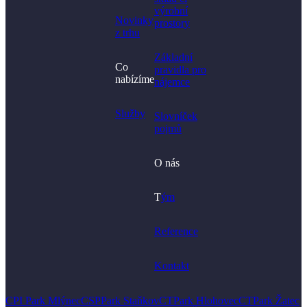
výrobní
Novinky
prostory​
z trhu
Základní
Co
pravidla pro
nabízíme
nájemce
Služby
Slovníček
pojmů
O nás
T
ým
Reference
Kontakt
CPI Park Mlýnec
CSPPark Staňkov
CTPark Hlohovec
CTPark Žatec