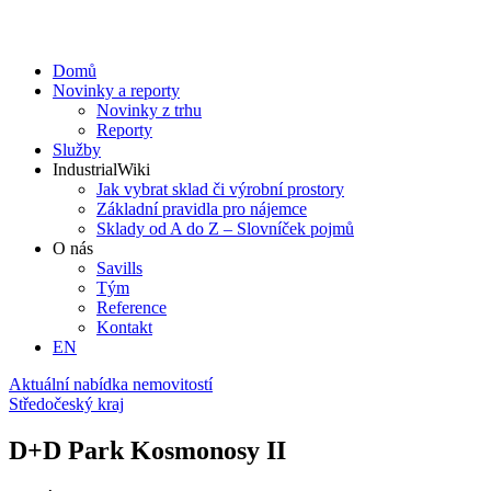
Domů
Novinky a reporty
Novinky z trhu
Reporty
Služby
IndustrialWiki
Jak vybrat sklad či výrobní prostory
Základní pravidla pro nájemce
Sklady od A do Z – Slovníček pojmů
O nás
Savills
Tým
Reference
Kontakt​
EN
Aktuální nabídka nemovitostí
Středočeský kraj
D+D Park Kosmonosy II