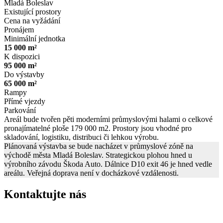
Mladá Boleslav
Existující prostory
Cena na vyžádání
Pronájem
Minimální jednotka
15 000 m²
K dispozici
95 000 m²
Do výstavby
65 000 m²
Rampy
Přímé vjezdy
Parkování
Areál bude tvořen pěti moderními průmyslovými halami o celkové
pronajímatelné ploše 179 000 m2. Prostory jsou vhodné pro
skladování, logistiku, distribuci či lehkou výrobu.
Plánovaná výstavba se bude nacházet v průmyslové zóně na
východě města Mladá Boleslav. Strategickou plohou hned u
výrobního závodu Škoda Auto. Dálnice D10 exit 46 je hned vedle
areálu. Veřejná doprava není v docházkové vzdálenosti.
Kontaktujte nás