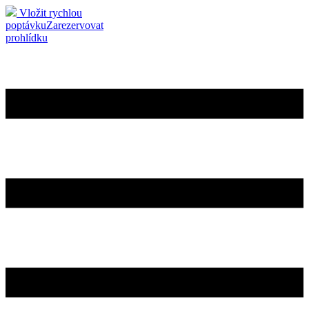
Vložit rychlou
poptávku
Zarezervovat
prohlídku