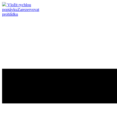
Vložit rychlou
poptávku
Zarezervovat
prohlídku