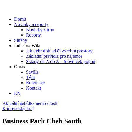
Domů
Novinky a reporty
Novinky z trhu
Reporty
Služby
IndustrialWiki
Jak vybrat sklad či výrobní prostory
Základní pravidla pro nájemce
Sklady od A do Z – Slovníček pojmů
O nás
Savills
Tým
Reference
Kontakt​
EN
Aktuální nabídka nemovitostí
Karlovarský kraj
Business Park Cheb South