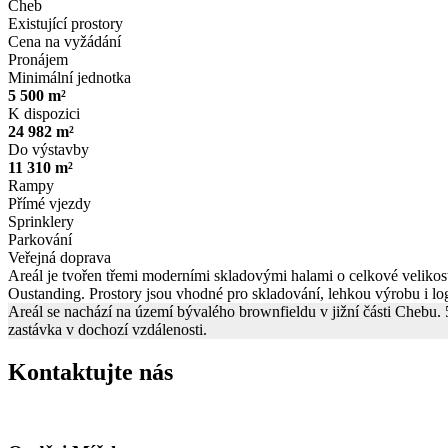
Cheb
Existující prostory
Cena na vyžádání
Pronájem
Minimální jednotka
5 500 m²
K dispozici
24 982 m²
Do výstavby
11 310 m²
Rampy
Přímé vjezdy
Sprinklery
Parkování
Veřejná doprava
Areál je tvořen třemi moderními skladovými halami o celkové veliko
Oustanding. Prostory jsou vhodné pro skladování, lehkou výrobu i log
Areál se nachází na území bývalého brownfieldu v jižní části Chebu.
zastávka v dochozí vzdálenosti.
Kontaktujte nás