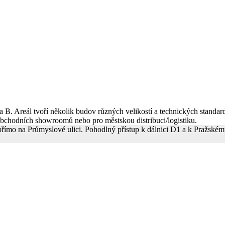
 a B. Areál tvoří několik budov různých velikostí a technických stand
obchodních showroomů nebo pro městskou distribuci/logistiku.
 a přímo na Průmyslové ulici. Pohodlný přístup k dálnici D1 a k Praž