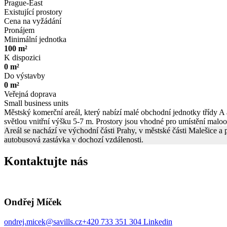
Prague-East
Existující prostory
Cena na vyžádání
Pronájem
Minimální jednotka
100 m²
K dispozici
0 m²
Do výstavby
0 m²
Veřejná doprava
Small business units
Městský komerční areál, který nabízí malé obchodní jednotky třídy A
světlou vnitřní výšku 5-7 m. Prostory jsou vhodné pro umístění malo
Areál se nachází ve východní části Prahy, v městské části Malešice
autobusová zastávka v dochozí vzdálenosti.
Kontaktujte nás
Ondřej Míček
ondrej.micek@savills.cz
+420 733 351 304
Linkedin