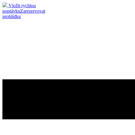
Vložit rychlou
poptávku
Zarezervovat
prohlídku