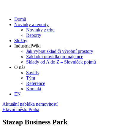
Domů
Novinky a reporty
Novinky z trhu
Reporty
Služby
IndustrialWiki
Jak vybrat sklad či výrobní prostory
Základní pravidla pro nájemce
Sklady od A do Z – Slovníček pojmů
O nás
Savills
Tým
Reference
Kontakt​
EN
Aktuální nabídka nemovitostí
Hlavní město Praha
Stazap Business Park