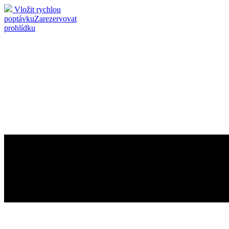
Vložit rychlou
poptávku
Zarezervovat
prohlídku