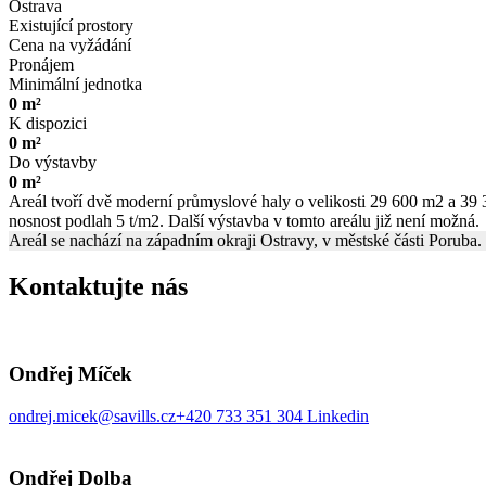
Ostrava
Existující prostory
Cena na vyžádání
Pronájem
Minimální jednotka
0 m²
K dispozici
0 m²
Do výstavby
0 m²
Areál tvoří dvě moderní průmyslové haly o velikosti 29 600 m2 a 39 3
nosnost podlah 5 t/m2. Další výstavba v tomto areálu již není možná.
Areál se nachází na západním okraji Ostravy, v městské části Poruba. 
Kontaktujte nás
Ondřej Míček
ondrej.micek@savills.cz
+420 733 351 304
Linkedin
Ondřej Dolba