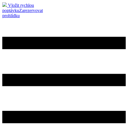
Vložit rychlou
poptávku
Zarezervovat
prohlídku