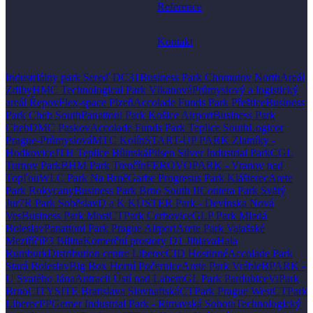
Reference
Kontakt
Industriálny park Sereď DC31
Business Park Chomutov North
Areál
Zdiby
HMC Technological Park Vlkanová
Průmyslový a logistický
areál Řepov
Flex-space Plzeň
Accolade Funds Park Přeštice
Business
Park Cheb South
Panattoni Park Košice Airport
Business Park
Cheb
DMC Paskov
Accolade Funds Park Teplice South
Logicor
Prague-Průmyslová
MTC Kolín
START-UP PARK Zlatníky -
Hodkovice
JTH Teplice Bílinská
Pilsen Silver Industrial Park
CGL
Turnov Park
BHM Park Trenčín
FEROVOPARK - Vranov nad
Topľou
WLC Park Na Brně
Garbe Progresus Park Klášterec
Arete
Park Rokycany
Business Park Brno South II
Contera Park Svätý
Jur
7R Park Soběslav
D a K KÜSTER Park - Devínska Nová
Ves
Business Park Most
CTPark Cerhovice
GLP Park Mladá
Boleslav
Panattoni Park Prague Airport
Arete Park Valašské
Meziříčí
P3 Bílina
Komerční prostory D1 Jihlava
Hala
Rumburk
Distribution centre Liberec
CID Hostinné
Accolade Park
Stará Boleslav
Big Box Horní Počernice
Arete Park Vráble
BPARK -
U Svatého Jána
Antracit Ústí nad Labem
GL Park Pardubice
ViPark
Brno
CITYSITE Bratislava Slovnaftská
CTPark Prague West
CTPark
Liberec
PPGemer Industrial Park - Rimavská Sobota
Technologický