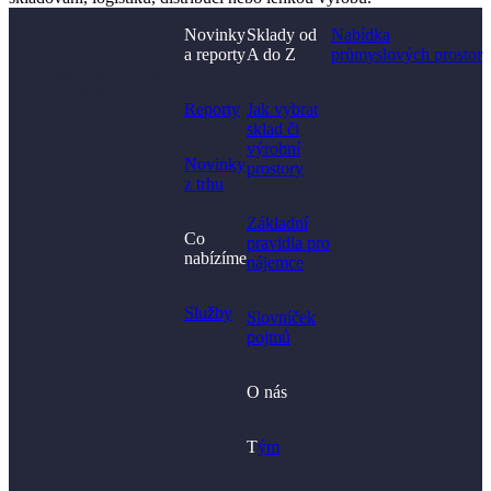
Novinky
Sklady od
Nabídka
a reporty
A do Z
průmyslových prostor
Nenašli jste, co jste
hledali?
Reporty
Jak vybrat
sklad či
výrobní
Novinky
prostory​
z trhu
Základní
Co
pravidla pro
nabízíme
nájemce
Služby
Slovníček
pojmů
O nás
T
ým