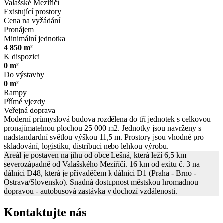
Valašské Meziříčí
Existující prostory
Cena na vyžádání
Pronájem
Minimální jednotka
4 850 m²
K dispozici
0 m²
Do výstavby
0 m²
Rampy
Přímé vjezdy
Veřejná doprava
Moderní průmyslová budova rozdělena do tří jednotek s celkovou
pronajímatelnou plochou 25 000 m2. Jednotky jsou navrženy s
nadstandardní světlou výškou 11,5 m. Prostory jsou vhodné pro
skladování, logistiku, distribuci nebo lehkou výrobu.
Areál je postaven na jihu od obce Lešná, která leží 6,5 km
severozápadně od Valašského Meziříčí. 16 km od exitu č. 3 na
dálnici D48, která je přivaděčem k dálnici D1 (Praha - Brno -
Ostrava/Slovensko). Snadná dostupnost městskou hromadnou
dopravou - autobusová zastávka v dochozí vzdálenosti.
Kontaktujte nás