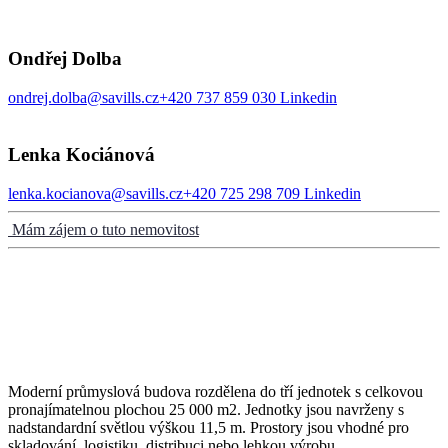
Ondřej Dolba
ondrej.dolba@savills.cz
+420 737 859 030
Linkedin
Lenka Kociánová
lenka.kocianova@savills.cz
+420 725 298 709
Linkedin
Mám zájem o tuto nemovitost
Moderní průmyslová budova rozdělena do tří jednotek s celkovou
pronajímatelnou plochou 25 000 m2. Jednotky jsou navrženy s
nadstandardní světlou výškou 11,5 m. Prostory jsou vhodné pro
skladování, logistiku, distribuci nebo lehkou výrobu.