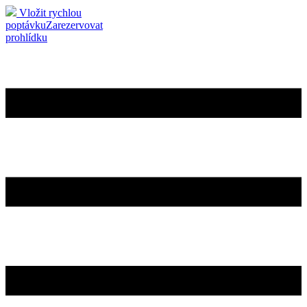
Vložit rychlou
poptávku
Zarezervovat
prohlídku