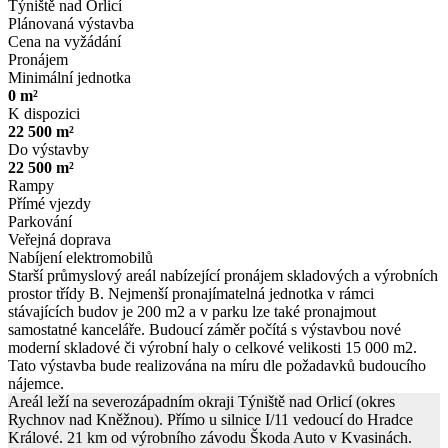
Týniště nad Orlicí
Plánovaná výstavba
Cena na vyžádání
Pronájem
Minimální jednotka
0 m²
K dispozici
22 500 m²
Do výstavby
22 500 m²
Rampy
Přímé vjezdy
Parkování
Veřejná doprava
Nabíjení elektromobilů
Starší průmyslový areál nabízející pronájem skladových a výrobních
prostor třídy B. Nejmenší pronajímatelná jednotka v rámci
stávajících budov je 200 m2 a v parku lze také pronajmout
samostatné kanceláře. Budoucí záměr počítá s výstavbou nové
moderní skladové či výrobní haly o celkové velikosti 15 000 m2.
Tato výstavba bude realizována na míru dle požadavků budoucího
nájemce.
Areál leží na severozápadním okraji Týniště nad Orlicí (okres
Rychnov nad Kněžnou). Přímo u silnice I/11 vedoucí do Hradce
Králové. 21 km od výrobního závodu Škoda Auto v Kvasinách.