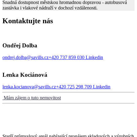
Snadná dostupnost městskou hromadnou dopravou - autobusová
zastávka i vlakové nádraží v dochozí vzdálenosti.
Kontaktujte nás
Ondřej Dolba
ondrej.dolba@savills.cz
+420 737 859 030
Linkedin
Lenka Kociánová
lenka.kocianova@savills.cz
+420 725 298 709
Linkedin
Mám zájem o tuto nemovitost
Starší průmyslový areál nabízející pronájem skladových a výrobních