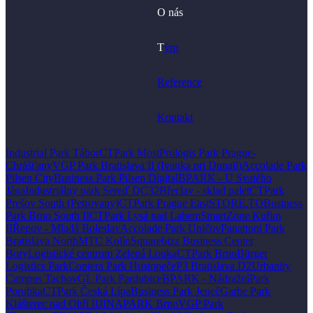
O nás
T
ým
Reference
Kontakt
Industrial Park Tábor
CTPark Most
Prologis Park Prague-
Chrášťany
VGP Park Bratislava II (Ivanka pri Dunaji)
Accolade Park
Pilsen City
Business Park Pilsen Digital
BPARK - U Svatého
Jána
Industriálny park Sereď DC32
Břeclav - sklad palet
CTPark
Prešov South (Petrovany)
CTPark Prague East
STORE.TO
Business
Park Brno South II
CTPark Lysá nad Labem
SmartZone Kuřim
II
Řepov - Mladá Boleslav
Accolade Park Uničov
Panattoni Park
Bratislava North
MTC Kolín
Squarebizz Business Center
Bory
Logistické centrum Zelená Louka
CTPark Brno
Bürger
Logistics Park
Contera Park Hustopeče
P3 Bratislava D2
Urbanity
Campus Tachov
GL Park Pardubice
BPARK - Nádražní
Park
Porubka
CTPark Česká Lípa
Business Park Jeneč
Garbe Park
Klášterec nad Ohří II
JINAPARK Brno
VGP Park