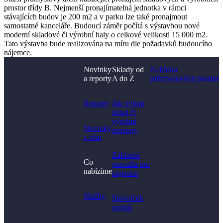
prostor třídy B. Nejmenší pronajímatelná jednotka v rámci
stávajících budov je 200 m2 a v parku lze také pronajmout
samostatné kanceláře. Budoucí záměr počítá s výstavbou nové
moderní skladové či výrobní haly o celkové velikosti 15 000 m2.
Tato výstavba bude realizována na míru dle požadavků budoucího
nájemce.
Novinky
Sklady od
Nabídka
a reporty
A do Z
průmyslových prostor
Nenašli jste, co jste
hledali?
Reporty
Jak vybrat
sklad či
výrobní
Novinky
prostory​
z trhu
Základní
Co
pravidla pro
nabízíme
nájemce
Služby
Slovníček
pojmů