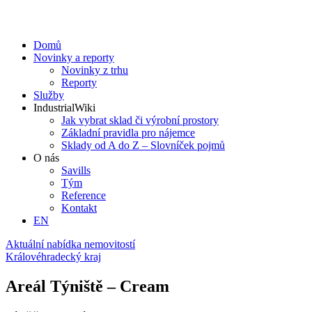
Domů
Novinky a reporty
Novinky z trhu
Reporty
Služby
IndustrialWiki
Jak vybrat sklad či výrobní prostory
Základní pravidla pro nájemce
Sklady od A do Z – Slovníček pojmů
O nás
Savills
Tým
Reference
Kontakt​
EN
Aktuální nabídka nemovitostí
Královéhradecký kraj
Areál Týniště – Cream