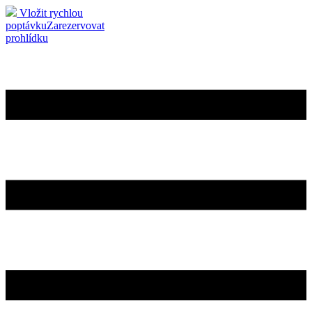
Vložit rychlou
poptávku
Zarezervovat
prohlídku