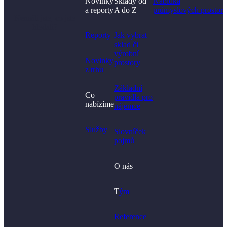
Novinky
Sklady od
Nabídka
a reporty
A do Z
průmyslových prostor
Nenašli jste, co jste
hledali?
Reporty
Jak vybrat
sklad či
výrobní
Novinky
prostory​
z trhu
Základní
Co
pravidla pro
nabízíme
nájemce
Služby
Slovníček
pojmů
O nás
T
ým
Reference