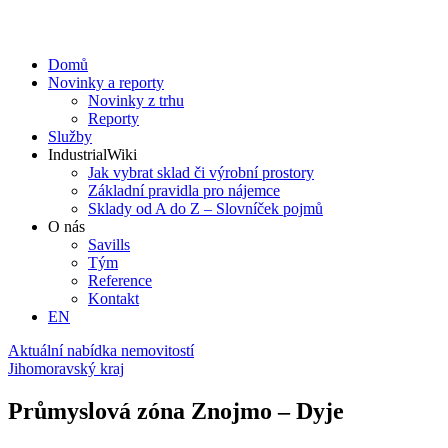
Domů
Novinky a reporty
Novinky z trhu
Reporty
Služby
IndustrialWiki
Jak vybrat sklad či výrobní prostory
Základní pravidla pro nájemce
Sklady od A do Z – Slovníček pojmů
O nás
Savills
Tým
Reference
Kontakt​
EN
Aktuální nabídka nemovitostí
Jihomoravský kraj
Průmyslová zóna Znojmo – Dyje