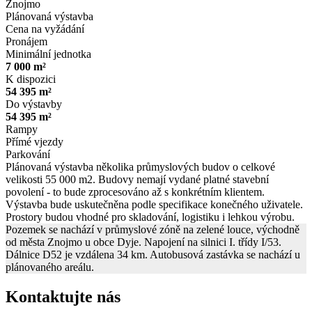
Znojmo
Plánovaná výstavba
Cena na vyžádání
Pronájem
Minimální jednotka
7 000 m²
K dispozici
54 395 m²
Do výstavby
54 395 m²
Rampy
Přímé vjezdy
Parkování
Plánovaná výstavba několika průmyslových budov o celkové
velikosti 55 000 m2. Budovy nemají vydané platné stavební
povolení - to bude zprocesováno až s konkrétním klientem.
Výstavba bude uskutečněna podle specifikace konečného uživatele.
Prostory budou vhodné pro skladování, logistiku i lehkou výrobu.
Pozemek se nachází v průmyslové zóně na zelené louce, východně
od města Znojmo u obce Dyje. Napojení na silnici I. třídy I/53.
Dálnice D52 je vzdálena 34 km. Autobusová zastávka se nachází u
plánovaného areálu.
Kontaktujte nás