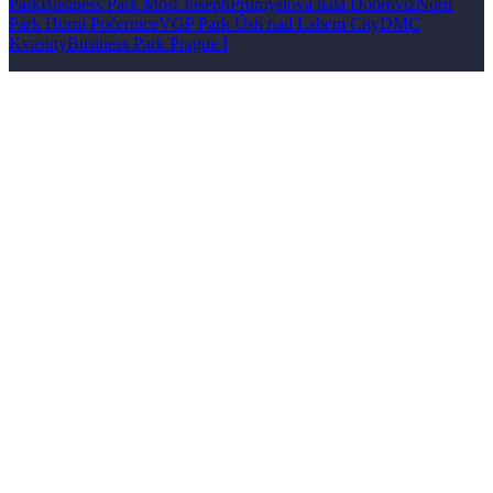
Park
Business Park Most Joseph
Průmyslová hala Dobrovíz
Nord
Park Horní Počernice
VGP Park Ústí nad Labem City
DMC
Kvasiny
Business Park Prague I