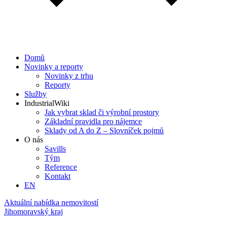
Domů
Novinky a reporty
Novinky z trhu
Reporty
Služby
IndustrialWiki
Jak vybrat sklad či výrobní prostory
Základní pravidla pro nájemce
Sklady od A do Z – Slovníček pojmů
O nás
Savills
Tým
Reference
Kontakt​
EN
Aktuální nabídka nemovitostí
Jihomoravský kraj