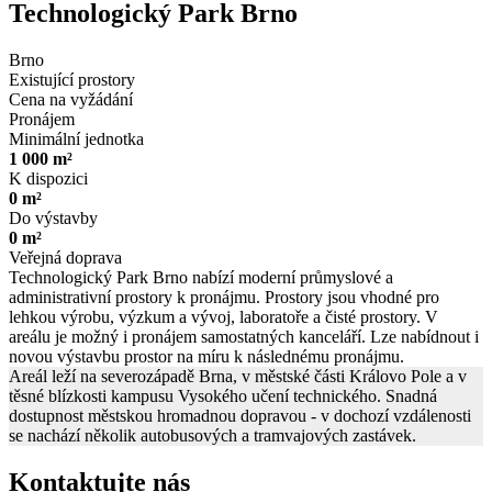
Technologický Park Brno
Brno
Existující prostory
Cena na vyžádání
Pronájem
Minimální jednotka
1 000 m²
K dispozici
0 m²
Do výstavby
0 m²
Veřejná doprava
Technologický Park Brno nabízí moderní průmyslové a
administrativní prostory k pronájmu. Prostory jsou vhodné pro
lehkou výrobu, výzkum a vývoj, laboratoře a čisté prostory. V
areálu je možný i pronájem samostatných kanceláří. Lze nabídnout i
novou výstavbu prostor na míru k následnému pronájmu.
Areál leží na severozápadě Brna, v městské části Královo Pole a v
těsné blízkosti kampusu Vysokého učení technického. Snadná
dostupnost městskou hromadnou dopravou - v dochozí vzdálenosti
se nachází několik autobusových a tramvajových zastávek.
Kontaktujte nás