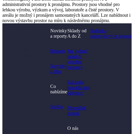
administrativní prostory k pronájmu. Prostory jsou vhodné pro
lehkou výrobu, výzkum a vývoj, laboratoře a čisté prostory. V
areálu je možný i pronájem samostatných kanceláří. Lze nabídnout i
novou výstavbu prostor na míru k následnému pronájmu.
Novinky
Sklady od
Nabídka
a reporty
A do Z
průmyslových prostor
Nenašli jste, co jste
Reporty
Jak vybrat
hledali?
sklad či
výrobní
Novinky
prostory​
z trhu
Základní
Co
pravidla pro
nabízíme
nájemce
Služby
Slovníček
pojmů
O nás