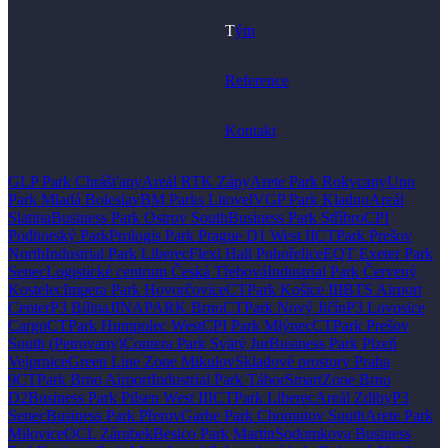
T
ým
Reference
Kontakt
GLP Park Chrášťany
Areál RTK Zápy
Arete Park Rokycany
Uno
Park Mladá Boleslav
BM Parks Litovel
VGP Park Kladno
Areál
Slatina
Business Park Ostrov South
Business Park Stříbro
CPI
Podhorský Park
Prologis Park Prague D1 West II
CTPark Prešov
North
Industrial Park Liberec
Flexi Hall Pohořelice
EQT Exeter Park
Senec
Logistické centrum Česká Třebová
Industrial Park Červený
Kostelec
Impera Park Hovorčovice
CTPark Košice III
BTS Airport
Center
P3 Bílina
JINAPARK Brno
CTPark Nový Jičín
P3 Lovosice
Cargo
CTPark Humpolec West
CPI Park Mlýnec
CTPark Prešov
South (Petrovany)
Contera Park Svätý Jur
Business Park Plzeň
Vejprnice
Green Line Zone Mikulov
Skladové prostory Praha
9
CTPark Brno Airport
Industrial Park Tábor
SmartZone Brno
D2
Business Park Pilsen West III
CTPark Liberec
Areál Zdiby
P3
Senec
Business Park Přerov
Garbe Park Chomutov South
Arete Park
Milovice
OCL Zárubek
Besico Park Martin
Sodomkova Business