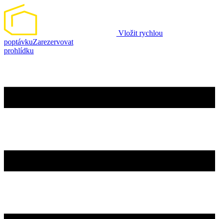
Vložit rychlou
poptávku
Zarezervovat
prohlídku