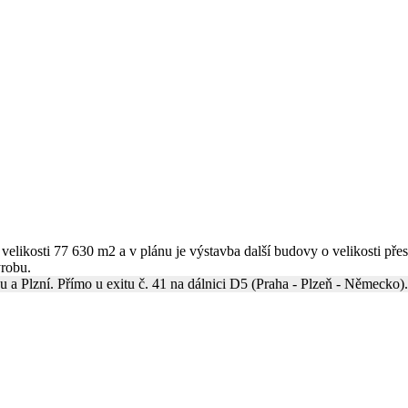
 velikosti 77 630 m2 a v plánu je výstavba další budovy o velikosti př
ýrobu.
u a Plzní. Přímo u exitu č. 41 na dálnici D5 (Praha - Plzeň - Německo).