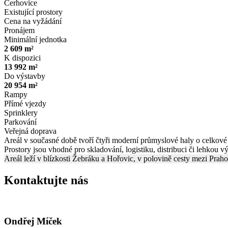
Cerhovice
Existující prostory
Cena na vyžádání
Pronájem
Minimální jednotka
2 609 m²
K dispozici
13 992 m²
Do výstavby
20 954 m²
Rampy
Přímé vjezdy
Sprinklery
Parkování
Veřejná doprava
Areál v současné době tvoří čtyři moderní průmyslové haly o celkové
Prostory jsou vhodné pro skladování, logistiku, distribuci či lehkou v
Areál leží v blízkosti Žebráku a Hořovic, v polovině cesty mezi Praho
Kontaktujte nás
Ondřej Míček