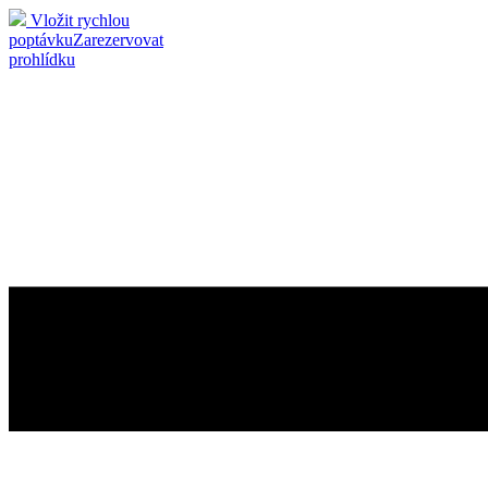
Vložit rychlou
poptávku
Zarezervovat
prohlídku