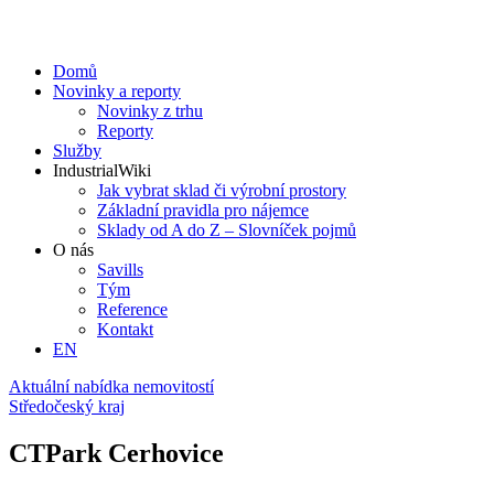
Domů
Novinky a reporty
Novinky z trhu
Reporty
Služby
IndustrialWiki
Jak vybrat sklad či výrobní prostory
Základní pravidla pro nájemce
Sklady od A do Z – Slovníček pojmů
O nás
Savills
Tým
Reference
Kontakt​
EN
Aktuální nabídka nemovitostí
Středočeský kraj
CTPark Cerhovice