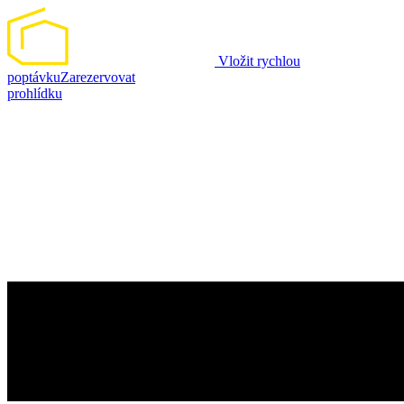
Vložit rychlou
poptávku
Zarezervovat
prohlídku