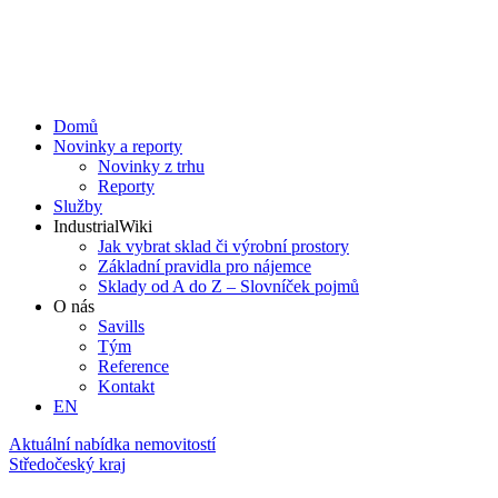
Domů
Novinky a reporty
Novinky z trhu
Reporty
Služby
IndustrialWiki
Jak vybrat sklad či výrobní prostory
Základní pravidla pro nájemce
Sklady od A do Z – Slovníček pojmů
O nás
Savills
Tým
Reference
Kontakt​
EN
Aktuální nabídka nemovitostí
Středočeský kraj