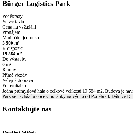
Bürger Logistics Park
Poděbrady
Ve výstavbě
Cena na vyžádání
Pronájem
Minimální jednotka
3 500 m²
K dispozici
19 584 m²
Do výstavby
0 m²
Rampy
Přímé vjezdy
Veřejná doprava
Fotovoltaika
Jedna průmyslová hala o celkové velikosti 19 584 m2. Budova je navrž
Park se nachází u obce Choťánky na výcho od Poděbrad. Dálnice D11 
Kontaktujte nás
Ondřej Míček