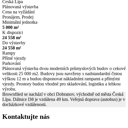
Česká Lípa
Plánovaná výstavba
Cena na vyžádání
Pronájem, Prodej
Minimální jednotka
5 000 m²
K dispozici
24 558 m²
Do výstavby
24 558 m²
Rampy
Přímé vjezdy
Parkování
Plánovaná výstavba dvou moderních průmyslových budov o cekové
velikosti 25 000 m2. Budovy jsou navrženy s nadstandardní čistou
výškou 12 m a budou disponovat nákladními rampami a přímými
vjezdy. Prostory budou vhodné pro skladování, logistiku a lehkou
výrobu.
Brownfiled se nachází v obci Dobranov, východně od města Česká
Lípa. Dálnice D8 je vzdálena 49 km. Veřejná doprava (autobus) je v
docházkové vzdálenosti.
Kontaktujte nás