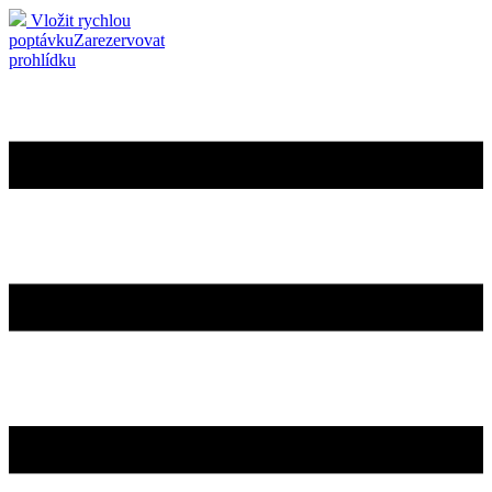
Vložit rychlou
poptávku
Zarezervovat
prohlídku