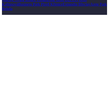
Kaštanová
Business Park Plzeň Křimice
Expandia Břeclav
Arete Park
Beluša