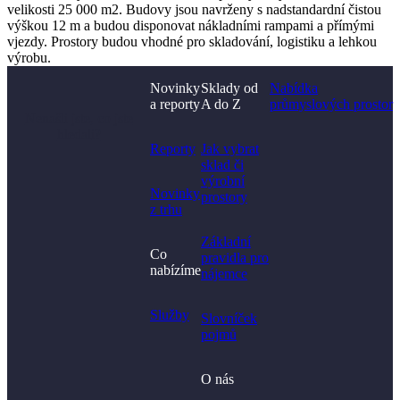
velikosti 25 000 m2. Budovy jsou navrženy s nadstandardní čistou
výškou 12 m a budou disponovat nákladními rampami a přímými
vjezdy. Prostory budou vhodné pro skladování, logistiku a lehkou
výrobu.
Novinky
Sklady od
Nabídka
a reporty
A do Z
průmyslových prostor
Nenašli jste, co jste
hledali?
Reporty
Jak vybrat
sklad či
výrobní
Novinky
prostory​
z trhu
Základní
Co
pravidla pro
nabízíme
nájemce
Služby
Slovníček
pojmů
O nás