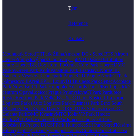
T
ým
Reference
Kontakt
Mountpark Sereď
CTPark Žilina
Amazon DC - Sereď
BTS Airport
Center
Průmyslový park Chotoviny - jih
MD Dašice
Distribution
centre Liberec
Big Box Horní Počernice
Core Park Liberec
DMC
Paskov
Green Park Kolín
Panattoni Park Bratislava North
CID
Náchod - Vysokov
Technicpark Prague
CID Prague North
CTPark
Námestovo II
Areál EPL - Louny
D1 Business Park Senec
Accolade
Park Nový Bor
CTPark Humpolec
Adelardis Park Pilsen
Logistické
centrum Opava
Logicor Prague-Průmyslová
CTPark Pardubice
Rosice
Redstone Park Velká Bystřice
CTPark Košice III
Lozorno
Logistics Park (Auto Logistics Park)
Business Park Brno South
I
Business Park Králův Dvůr
STORE.TO
P3 Sládkovičovo
CGL
Galanta Park
DMC Kvasiny
MTC Kolín
VP Park Hradec
Králové
CTPark Hranice
CID Pardubice - Choteč
7R Park
Soběslav
P3 Prague D1
CSPPark Humpolec
SLI Park Sereď
Kasárna
Bílina (Teplice)
Urbanity Campus Tachov
Contera Park Bratislava
(Rača)
CTPark Košice I
SmartZone Brno D2
LEIS Brno