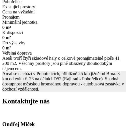
Pohořelice
Existující prostory
Cena na vyžádání
Pronájem
Minimální jednotka
0 m²
K dispozici
0 m²
Do výstavby
0 m²
Veřejná doprava
Areál tvoří čtyři skladové haly o celkové pronajímatelné ploše 41
200 m2. Všechny prostory jsou plně obsazeny dlouhodobým
nájemcem.
Areál se nachází v Pohořelicích, přibližně 25 km jižně od Brna. 3
km od exitu č. 23 na dálnici D52 (Rajhrad - Pohořelice). Snadná
dostupnost městskou hromadnou dopravou - autobusová zastávka v
dochozí vzdálenosti.
Kontaktujte nás
Ondřej Míček