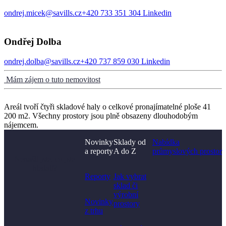
ondrej.micek@savills.cz
+420 733 351 304
Linkedin
Ondřej Dolba
ondrej.dolba@savills.cz
+420 737 859 030
Linkedin
Mám zájem o tuto nemovitost
Areál tvoří čtyři skladové haly o celkové pronajímatelné ploše 41
200 m2. Všechny prostory jsou plně obsazeny dlouhodobým
nájemcem.
Novinky
Sklady od
Nabídka
a reporty
A do Z
průmyslových prostor
Nenašli jste, co jste
hledali?
Reporty
Jak vybrat
sklad či
výrobní
Novinky
prostory​
z trhu