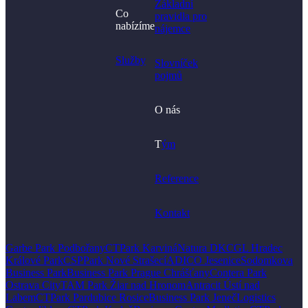
Základní
Co
pravidla pro
nabízíme
nájemce
Služby
Slovníček
pojmů
O nás
T
ým
Reference
Kontakt
Garbe Park Podbořany
CTPark Karviná
Natura DK
CGL Hradec
Králové Park
CSPPark Nové Strašecí
ADICO Jesenice
Sodomkova
Business Park
Business Park Prague Chrášťany
Contera Park
Ostrava City
TAM Park Žiar nad Hronom
Antracit Ústí nad
Labem
CTPark Pardubice Rosice
Business Park Jeneč
Logistics