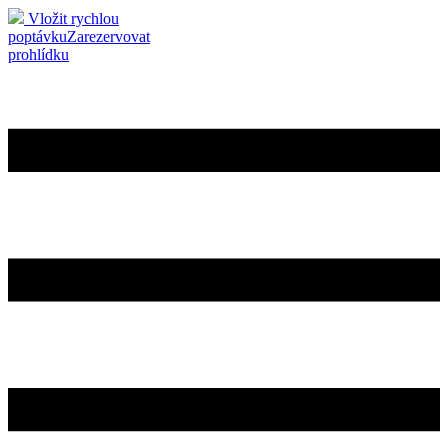
Vložit rychlou
poptávku
Zarezervovat
prohlídku