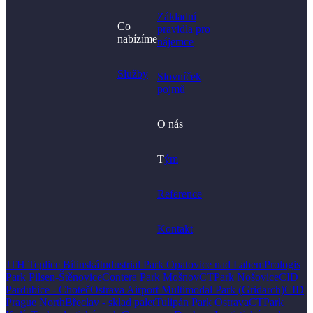
Základní
Co
pravidla pro
nabízíme
nájemce
Služby
Slovníček
pojmů
O nás
T
ým
Reference
Kontakt
JTH Teplice Bílinská
Industrial Park Opatovice nad Labem
Prologis
Park Pilsen-Štěnovice
Contera Park Mošnov
CTPark Nošovice
CID
Pardubice - Choteč
Ostrava Airport Multimodal Park (Gridarch)
CID
Prague North
Břeclav - sklad palet
Tulipán Park Ostrava
CTPark