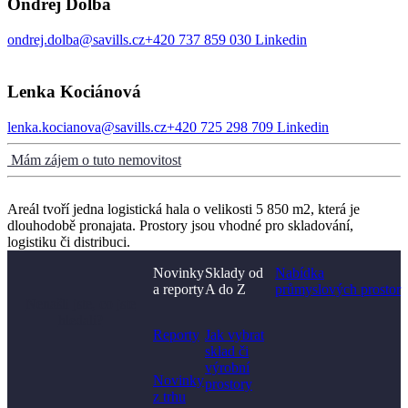
Ondřej Dolba
ondrej.dolba@savills.cz
+420 737 859 030
Linkedin
Lenka Kociánová
lenka.kocianova@savills.cz
+420 725 298 709
Linkedin
Mám zájem o tuto nemovitost
Areál tvoří jedna logistická hala o velikosti 5 850 m2, která je
dlouhodobě pronajata. Prostory jsou vhodné pro skladování,
logistiku či distribuci.
Novinky
Sklady od
Nabídka
a reporty
A do Z
průmyslových prostor
Nenašli jste, co jste
hledali?
Reporty
Jak vybrat
sklad či
výrobní
Novinky
prostory​
z trhu