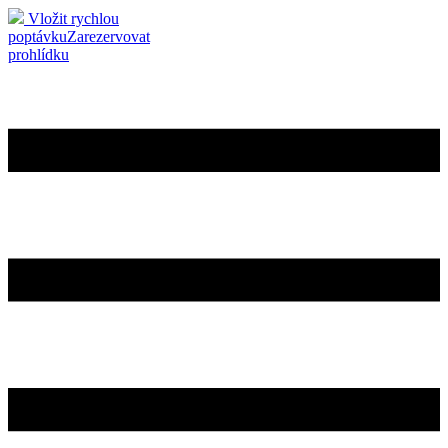
Vložit rychlou
poptávku
Zarezervovat
prohlídku