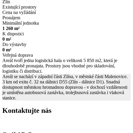
Zlín
Existující prostory
Cena na vyžádání
Pronájem
Minimální jednotka
1 260 m²
K dispozici
0 m²
Do výstavby
0 m²
Veřejná doprava
Areál tvoří jedna logistická hala o velikosti 5 850 m2, která je
dlouhodobě pronajata. Prostory jsou vhodné pro skladování,
logistiku či distribuci.
Areál se nachází v západní části Zlína, v městské části Malenovice.
3 km od exitu č. 32 na dálnici D55 (Zlín - dálnice D1). Snadná
dostupnost městskou hromadnou dopravou - v dochozí vzdálenosti
je umístěna autobusová zastávka, trolejbusová zastávka i vlaková
stanice.
Kontaktujte nás