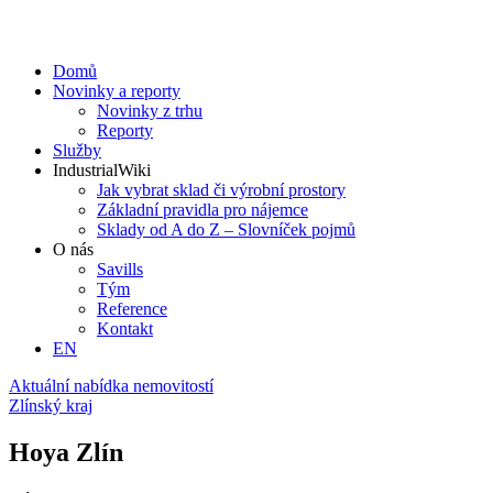
Domů
Novinky a reporty
Novinky z trhu
Reporty
Služby
IndustrialWiki
Jak vybrat sklad či výrobní prostory
Základní pravidla pro nájemce
Sklady od A do Z – Slovníček pojmů
O nás
Savills
Tým
Reference
Kontakt​
EN
Aktuální nabídka nemovitostí
Zlínský kraj
Hoya Zlín