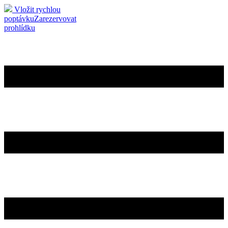
Vložit rychlou
poptávku
Zarezervovat
prohlídku