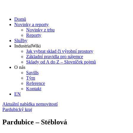
Domů
Novinky a reporty
Novinky z trhu
Reporty
Služby
IndustrialWiki
Jak vybrat sklad či výrobní prostory
Základní pravidla pro nájemce
Sklady od A do Z – Slovníček pojmů
O nás
Savills
Tým
Reference
Kontakt​
EN
Aktuální nabídka nemovitostí
Pardubický kraj
Pardubice – Stéblová