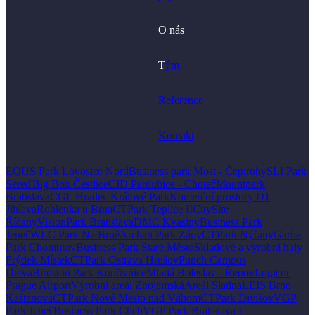
O nás
T
ým
Reference
Kontakt
EQUS Park Lovosice Nord
Business park Most - Čepirohy
SLI Park
Sereď
Big Box Čestlice
CID Pardubice - Choteč
Mountpark
Bratislava
CGL Hradec Králové Park
Komerční prostory D1
Jihlava
Rohlenka u Brna
CTPark Teplice II
CitySite
Říčany
VisionPark Bratislava
DMC Kvasiny
Business Park
Jeneč
WLC Park Na Brně
Archan Park Zápy
CTPark Nýřany
Garbe
Park Chomutov
Business Park Staré Město
Skladové a výrobní haly
Frýdek Místek
CTPark Ostrava Hrušov
Punch Campus
Detva
Birdston Park Kopřivnice
Mladá Boleslav - Řepov
Logicor
Prague Airport
Výrobní areál Znojemská
Areál Slatina
LEIS Brno
Kaštanová
CTPark Nové Mesto nad Váhom
CTPark Divišov
VGP
Park Jeneč
Business Park Cheb
VGP Park Bratislava I