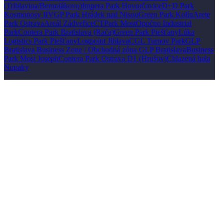
(Triblavina/Bernolákovo)
Impera Park Hovorčovice
D+D Park
Kosmonosy II
VGP Park Hrádek nad Nisou
Green Park Kolín
Arete
Park Ostrava
Areál Zádveřice
CTPark Most
Opočno Industrial
Park
Contera Park Bratislava (Rača)
Green Park Piešťany
Lúka
Logistics Park Piešťany
Logpoint Jihlava
CGL Turnov Park
GLP
Bratislava Business Zone / Obchodná zóna GLP Bratislava
Business
Park Most Joseph
Contera Park Ostrava D1 (Hrušov)
Chlazená hala
Nupaky