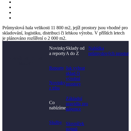
Průmyslová hala velikosti 11 800 m2, jejíž prostory jsou vhodné pro
skladování, logistiku, distribuci či lehkou výrobu. V příštích letech
je plánováno rozšíření o 2 000 m2.
Novinky
Sklady od
Nabídka
a reporty
A do Z
průmyslových prostor
Nenašli jste, co jste
hledali?
Reporty
Jak vybrat
sklad či
výrobní
Novinky
prostory​
z trhu
Základní
Co
pravidla pro
nabízíme
nájemce
Služby
Slovníček
pojmů