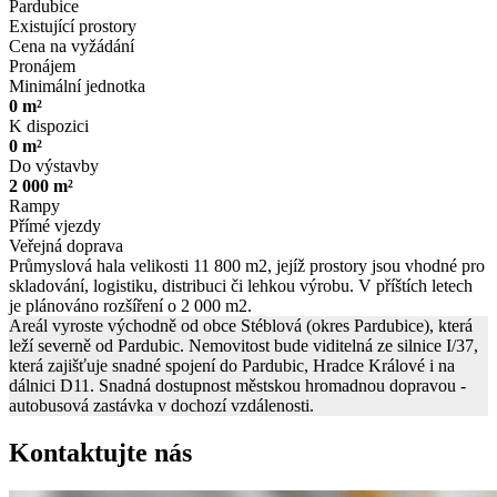
Pardubice
Existující prostory
Cena na vyžádání
Pronájem
Minimální jednotka
0 m²
K dispozici
0 m²
Do výstavby
2 000 m²
Rampy
Přímé vjezdy
Veřejná doprava
Průmyslová hala velikosti 11 800 m2, jejíž prostory jsou vhodné pro
skladování, logistiku, distribuci či lehkou výrobu. V příštích letech
je plánováno rozšíření o 2 000 m2.
Areál vyroste východně od obce Stéblová (okres Pardubice), která
leží severně od Pardubic. Nemovitost bude viditelná ze silnice I/37,
která zajišťuje snadné spojení do Pardubic, Hradce Králové i na
dálnici D11. Snadná dostupnost městskou hromadnou dopravou -
autobusová zastávka v dochozí vzdálenosti.
Kontaktujte nás