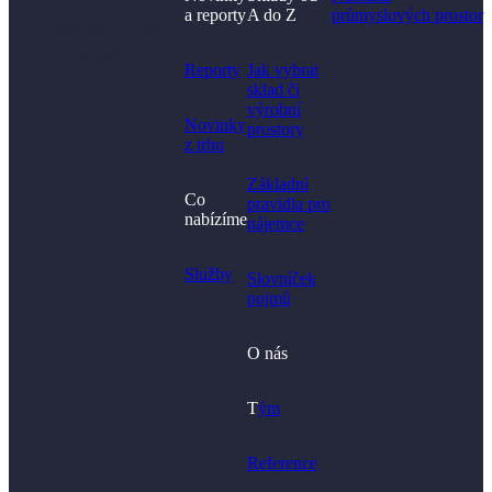
a reporty
A do Z
průmyslových prostor
Nenašli jste, co jste
hledali?
Reporty
Jak vybrat
sklad či
výrobní
Novinky
prostory​
z trhu
Základní
Co
pravidla pro
nabízíme
nájemce
Služby
Slovníček
pojmů
O nás
T
ým
Reference