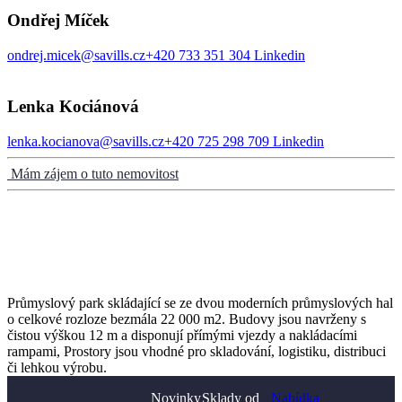
Ondřej Míček
ondrej.micek@savills.cz
+420 733 351 304
Linkedin
Lenka Kociánová
lenka.kocianova@savills.cz
+420 725 298 709
Linkedin
Mám zájem o tuto nemovitost
Průmyslový park skládající se ze dvou moderních průmyslových hal
o celkové rozloze bezmála 22 000 m2. Budovy jsou navrženy s
čistou výškou 12 m a disponují přímými vjezdy a nakládacími
rampami, Prostory jsou vhodné pro skladování, logistiku, distribuci
či lehkou výrobu.
Novinky
Sklady od
Nabídka