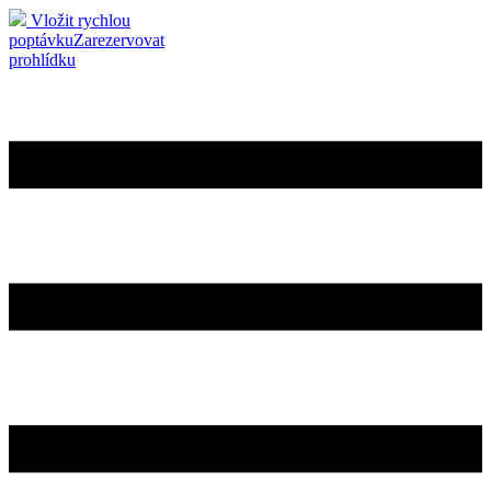
Vložit rychlou
poptávku
Zarezervovat
prohlídku