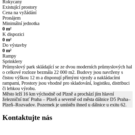
Rokycany
Existující prostory
Cena na vyžádání
Pronájem
Minimální jednotka
0 m²
K dispozici
0 m²
Do výstavby
0 m²
Rampy
Sprinklery
Průmyslový park skládající se ze dvou moderních průmyslových hal
o celkové rozloze bezmála 22 000 m2. Budovy jsou navrženy s
čistou výškou 12 m a disponují přímými vjezdy a nakládacími
rampami, Prostory jsou vhodné pro skladování, logistiku, distribuci
či lehkou výrobu.
Město leží 16 km východně od Plzně a prochází jím hlavní
železniční trať Praha – Plzeň a severně od města dálnice D5 Praha–
Plzeň–Rozvadov. Pozemek je umístěn ihned u dálnice u exitu 62.
Kontaktujte nás