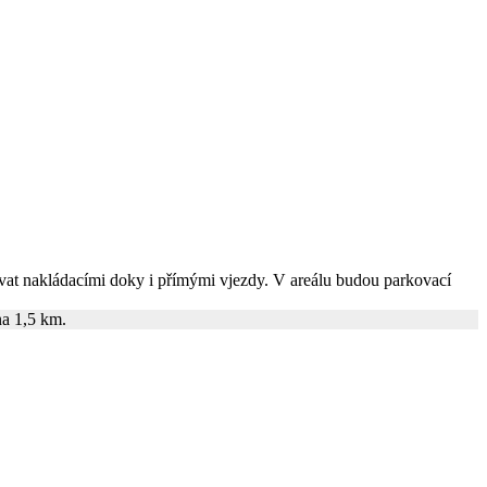
vat nakládacími doky i přímými vjezdy. V areálu budou parkovací
na 1,5 km.