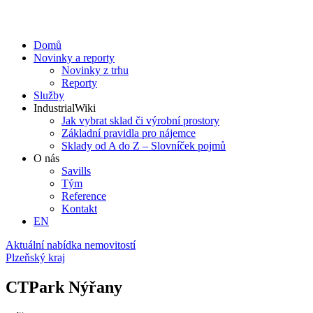
Domů
Novinky a reporty
Novinky z trhu
Reporty
Služby
IndustrialWiki
Jak vybrat sklad či výrobní prostory
Základní pravidla pro nájemce
Sklady od A do Z – Slovníček pojmů
O nás
Savills
Tým
Reference
Kontakt​
EN
Aktuální nabídka nemovitostí
Plzeňský kraj
CTPark Nýřany