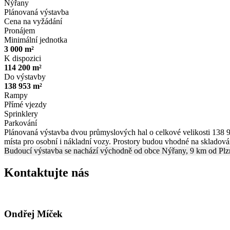
Nýřany
Plánovaná výstavba
Cena na vyžádání
Pronájem
Minimální jednotka
3 000 m²
K dispozici
114 200 m²
Do výstavby
138 953 m²
Rampy
Přímé vjezdy
Sprinklery
Parkování
Plánovaná výstavba dvou průmyslových hal o celkové velikosti 138 
místa pro osobní i nákladní vozy. Prostory budou vhodné na skladován
Budoucí výstavba se nachází východně od obce Nýřany, 9 km od Plzně.
Kontaktujte nás
Ondřej Míček