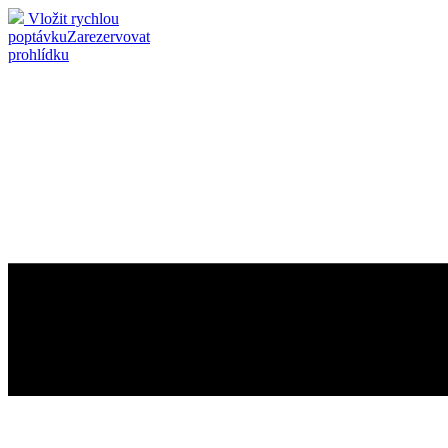
Vložit rychlou
poptávku
Zarezervovat
prohlídku