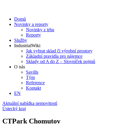
Domů
Novinky a reporty
Novinky z trhu
Reporty
Služby
IndustrialWiki
Jak vybrat sklad či výrobní prostory
Základní pravidla pro nájemce
Sklady od A do Z – Slovníček pojmů
O nás
Savills
Tým
Reference
Kontakt​
EN
Aktuální nabídka nemovitostí
Ústecký kraj
CTPark Chomutov