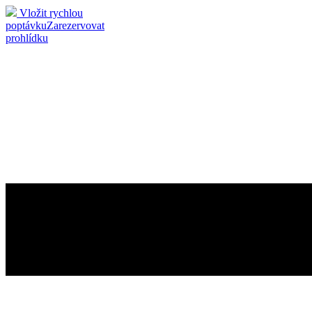
Vložit rychlou
poptávku
Zarezervovat
prohlídku