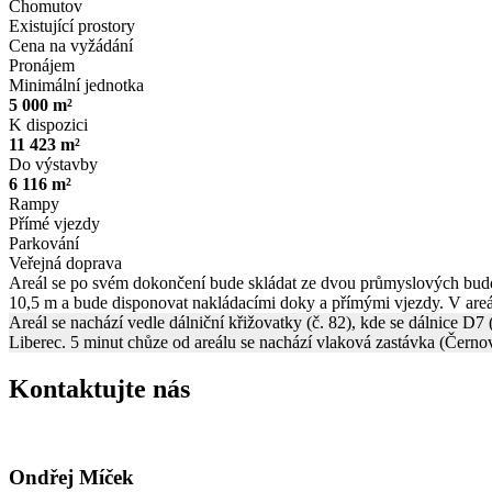
Chomutov
Existující prostory
Cena na vyžádání
Pronájem
Minimální jednotka
5 000 m²
K dispozici
11 423 m²
Do výstavby
6 116 m²
Rampy
Přímé vjezdy
Parkování
Veřejná doprava
Areál se po svém dokončení bude skládat ze dvou průmyslových budov 
10,5 m a bude disponovat nakládacími doky a přímými vjezdy. V areálu
Areál se nachází vedle dálniční křižovatky (č. 82), kde se dálnice D7
Liberec. 5 minut chůze od areálu se nachází vlaková zastávka (Čern
Kontaktujte nás
Ondřej Míček