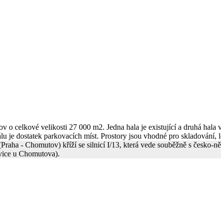
o celkové velikosti 27 000 m2. Jedna hala je existující a druhá hala 
 je dostatek parkovacích míst. Prostory jsou vhodné pro skladování, lo
 (Praha - Chomutov) kříží se silnicí I/13, která vede souběžně s česko
ovice u Chomutova).