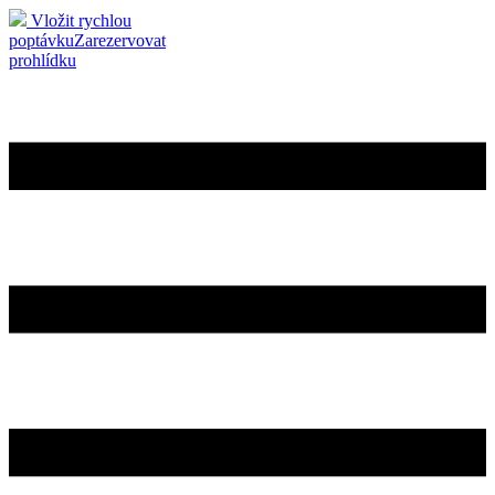
Vložit rychlou
poptávku
Zarezervovat
prohlídku