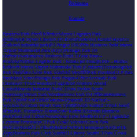
Reference
Kontakt
Business Park Plzeň Křimice
Sázava Logistics Park
(Ostředek)
CitySite Liberec
CID Řevničov
Besico Banská Bystrica
(Šalková industrial park)
P3 Prague D8
Děčín Business Park
Ostrava
Airport Multimodal Park (EQT)
Prologis Park D1
Ostředek
Sodomkova Business Park
CTZone Brno -
Ponávka
Profinal Logistic Park - Ivanka pri Dunaji
ONE - Hradec
Králové
Ostrava Airport Multimodal Park (Gridarch)
Technologický
Park Ploučnice
Arete Park Valašské Meziříčí
Park Porubka
GLP Park
Bratislava Senec
Prologis Park Prague-Úžice
Accolade Park
Olomouc
CTPark Holubice
Logistické centrum Zelená
Louka
Moravia Industrial Park
CTPark Prešov South
(Petrovany)
Pilsen Park West
Business Park D4 Příbram
Business
Park Týniště nad Orlicí
Ostrava-Výstavní
CID Náchod -
Vysokov
Accolade Funds Park Týniště
Areál Slatina
CTPark Nový
Jičín
DMC Pardubice I
SmartZone Kuřim II
Aventin Business
Park
Planá nad Lužnicí
SmartZone Flexi Modřice
LCP - Logistické
Centrum Petrovany
CTPark České Velenice
Green Park
Piešťany
Navláčil - Zlín-Rybníky
CSPPark Humpolec
Areál RTK
Zápy
Business Park Cheb South
P3 Liberec South
CTPark Česká