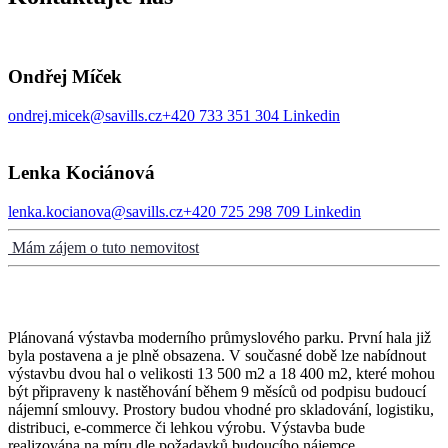
Ondřej Míček
ondrej.micek@savills.cz
+420 733 351 304
Linkedin
Lenka Kociánová
lenka.kocianova@savills.cz
+420 725 298 709
Linkedin
Mám zájem o tuto nemovitost
Plánovaná výstavba moderního průmyslového parku. První hala již
byla postavena a je plně obsazena. V současné době lze nabídnout
výstavbu dvou hal o velikosti 13 500 m2 a 18 400 m2, které mohou
být připraveny k nastěhování během 9 měsíců od podpisu budoucí
nájemní smlouvy. Prostory budou vhodné pro skladování, logistiku,
distribuci, e-commerce či lehkou výrobu. Výstavba bude
realizována na míru dle požadavků budoucího nájemce.