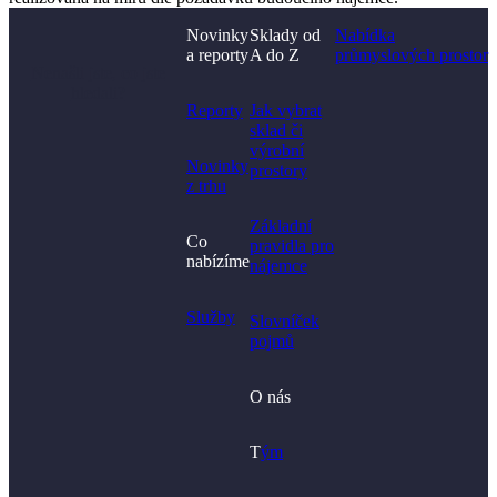
Novinky
Sklady od
Nabídka
a reporty
A do Z
průmyslových prostor
Nenašli jste, co jste
hledali?
Reporty
Jak vybrat
sklad či
výrobní
Novinky
prostory​
z trhu
Základní
Co
pravidla pro
nabízíme
nájemce
Služby
Slovníček
pojmů
O nás
T
ým