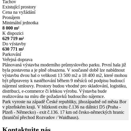
Tachov
Existující prostory
Cena na vyžádání
Pronájem
Minimální jednotka
8 000 m²
K dispozici
629 719 m²
Do výstavby
630 771 m²
Parkování
Veřejná doprava
Plánovaná výstavba moderního průmyslového parku. První hala již
byla postavena a je plně obsazena. V současné době lze nabídnout
výstavbu dvou hal o velikosti 13 500 m2 a 18 400 m2, které mohou
být připraveny k nastěhování během 9 měsíců od podpisu budoucí
nájemní smlouvy. Prostory budou vhodné pro skladování, logistiku,
distribuci, e-commerce či lehkou výrobu. Výstavba bude
realizována na míru dle požadavků budoucího nájemce.
Park vyroste na západě České republiky, jihozápadně od města Bor
v plzeňském kraji. V blízkosti exitu č.136 na dálnici D5 (Praha -
Plzeň - Německo) - exit č.136. 17 km od česko-německých hranic
(hraniční přechod Rozvadov / Waidhaus).
Kontaktujte nás