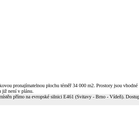
elkovou pronajímatelnou plochu téměř 34 000 m2. Prostory jsou vhodné
již není v plánu.
e umístěn přímo na evropské silnici E461 (Svitavy - Brno - Vídeň). Dos