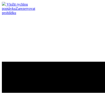
Vložit rychlou
poptávku
Zarezervovat
prohlídku