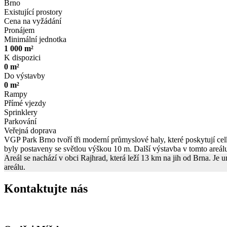
Brno
Existující prostory
Cena na vyžádání
Pronájem
Minimální jednotka
1 000 m²
K dispozici
0 m²
Do výstavby
0 m²
Rampy
Přímé vjezdy
Sprinklery
Parkování
Veřejná doprava
VGP Park Brno tvoří tři moderní průmyslové haly, které poskytují c
byly postaveny se světlou výškou 10 m. Další výstavba v tomto areálu 
Areál se nachází v obci Rajhrad, která leží 13 km na jih od Brna. J
areálu.
Kontaktujte nás