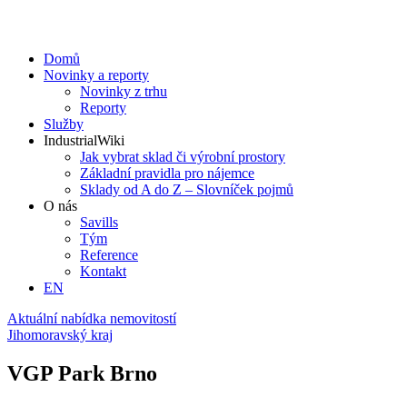
Domů
Novinky a reporty
Novinky z trhu
Reporty
Služby
IndustrialWiki
Jak vybrat sklad či výrobní prostory
Základní pravidla pro nájemce
Sklady od A do Z – Slovníček pojmů
O nás
Savills
Tým
Reference
Kontakt​
EN
Aktuální nabídka nemovitostí
Jihomoravský kraj
VGP Park Brno