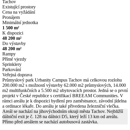
Tachov
Existující prostory
Cena na vyžádání
Pronájem
Minimální jednotka
1 500 m²
K dispozici
48 200 m²
Do výstavby
48 200 m²
Rampy
Přímé vjezdy
Sprinklery
Parkování
Veřejná doprava
Průmyslový park Urbanity Campus Tachov má celkovou rozlohu
200.000 m2 s možností výstavby 62.000 m2 průmyslových, 14.000
m2 multifunkčních a 5.500 m2 ubytovacích prostor. Jedná se o první
projekt v České republice s certifikací BREEAM Communities. V
rámci areálu je k dispozici bydlení pro zaměstnance, závodní jídelna
a ordinace lékaře. Do areálu je také přivedena železniční vlečka.
Areál se nachází na jihovýchodním okraji města Tachov. Nejbližší
dálniční exit je č. 128 na dálnici D5, který leží 13 km od areálu.
Přímo před areálem se nachází autobusová zastávka.