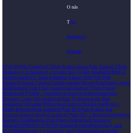
O nás
T
ým
Reference
Kontakt
UNO PARK Čejetičky
CTPark Kolín
Contera Park Teplice
CTPark
Bratislava City
Skladové a výrobní haly Frýdek Místek
HOMOLA
business park
CGL Nitra Park
Brno Airport Park
VGP Park
Kladno
Techpark Odolená Voda
Expandia Břeclav
Distribution centre
Jičín
Business Park Cheb South
Areál Kladno
CTPark Prague
North
Areál Týniště - Cream
Hoya Ostrava-Svinov
Squarebizz
Business Center Bory
Industrial Park Nymburk
Arete Park
Kežmarok (Hengstler)
Průmyslová budova Borská pole
Řepov -
Mladá Boleslav
Pisek Industrial Park II
CTPark Krásno nad
Kysucou
Antracit Prešov
Logistický Park D8 - Líbeznice
Sodomkova
Business Park
Business Park Pilsen Digital
Areál Sokolova
(Brno)
RAINBOW CENTER Banská Bystrica
Průmyslový park
MAXIM
Průmyslový a logistický areál Jičín
SmartZone Kuřim