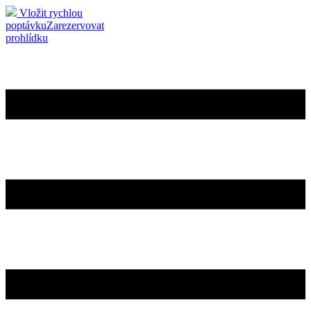
Vložit rychlou
poptávku
Zarezervovat
prohlídku