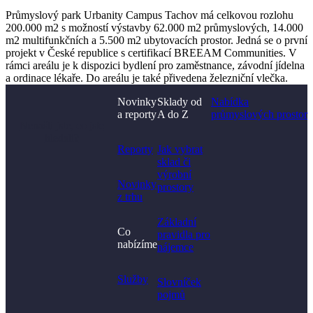
Průmyslový park Urbanity Campus Tachov má celkovou rozlohu
200.000 m2 s možností výstavby 62.000 m2 průmyslových, 14.000
m2 multifunkčních a 5.500 m2 ubytovacích prostor. Jedná se o první
projekt v České republice s certifikací BREEAM Communities. V
rámci areálu je k dispozici bydlení pro zaměstnance, závodní jídelna
a ordinace lékaře. Do areálu je také přivedena železniční vlečka.
Novinky
Sklady od
Nabídka
a reporty
A do Z
průmyslových prostor
Nenašli jste, co jste
hledali?
Reporty
Jak vybrat
sklad či
výrobní
Novinky
prostory​
z trhu
Základní
Co
pravidla pro
nabízíme
nájemce
Služby
Slovníček
pojmů