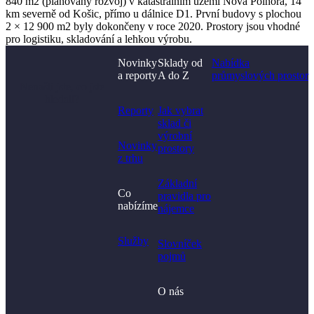
840 m2 (plánovaný rozvoj) v katastrálním území Nová Polhora, 14
km severně od Košic, přímo u dálnice D1. První budovy s plochou
2 × 12 900 m2 byly dokončeny v roce 2020. Prostory jsou vhodné
pro logistiku, skladování a lehkou výrobu.
Novinky
Sklady od
Nabídka
a reporty
A do Z
průmyslových prostor
Nenašli jste, co jste
hledali?
Reporty
Jak vybrat
sklad či
výrobní
Novinky
prostory​
z trhu
Základní
Co
pravidla pro
nabízíme
nájemce
Služby
Slovníček
pojmů
O nás