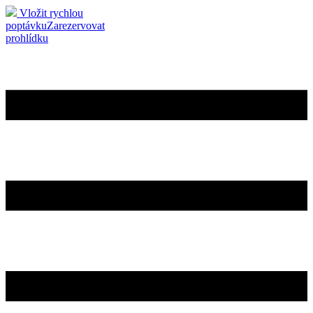
Vložit rychlou
poptávku
Zarezervovat
prohlídku