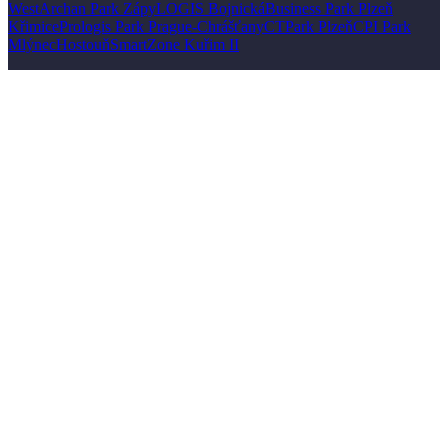
West
Archan Park Zápy
LOGIS Bojnická
Business Park Plzeň
Křimice
Prologis Park Prague-Chrášťany
CTPark Plzeň
CPI Park
Mlýnec
Hostouň
SmartZone Kuřim II