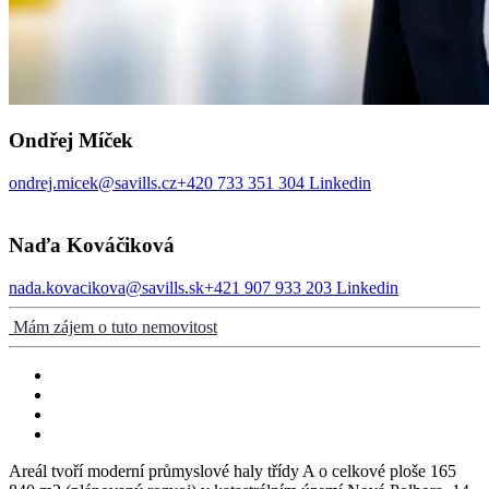
Ondřej Míček
ondrej.micek@savills.cz
+420 733 351 304
Linkedin
Naďa Kováčiková
nada.kovacikova@savills.sk
+421 907 933 203
Linkedin
Mám zájem o tuto nemovitost
Areál tvoří moderní průmyslové haly třídy A o celkové ploše 165