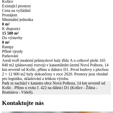
Košice
Existující prostory
Cena na vyžádání
Pronájem
Minimální jednotka
0 m²
K dispozici
15 580 m²
Do výstavby
0 m²
Rampy
Přímé vjezdy
Parkování
Areál tvoří moderní průmyslové haly třídy A o celkové ploše 165
840 m2 (plánovaný rozvoj) v katastrálním území Nová Polhora, 14
km severně od Košic, přímo u dálnice D1. První budovy s plochou
2 × 12 900 m2 byly dokončeny v roce 2020. Prostory jsou vhodné
pro logistiku, skladování a lehkou výrobu.
Park se nachází v katastru obce Nová Polhora, 14 km severně od
Košic . Přímo u exitu č. 422 na dálnici D1 (Košice - Žilina -
Bratislava - Vídeň).
Kontaktujte nás