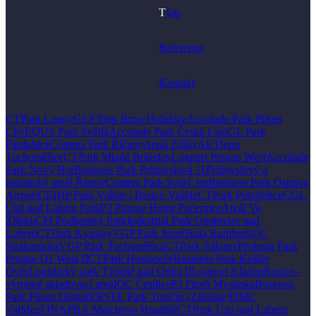
T
ým
Reference
Kontakt
CTPark Louny
GLP Park Brno Holubice
Accolade Park Pilsen
City
EQUS Park Světlá
Accolade Park Česká Lípa
GL Park
Pardubice
Contera Park Říčany
Areál Zdiby
Air Depo
Tuchoměřice
CTPark Mladá Boleslav
Logport Prague West
Accolade
Park Nový Bor
Business Park Průmyslová 11
Průmyslový a
logistický areál Řepov
Contera Park Svätý Jur
Business Park Ostrava
Airport
CEHIP Park Vráble / Besico Vráble
CTPark Pohořelice
CGL
Ústí nad Labem Park
P3 Prague Horní Počernice
Areál Ve
Žlíbku
CPI Podhorský Park
Industrial Park Opatovice nad
Labem
CTPark Kvasiny
VGP Park Jeneč
Hala Rumburk
OC
Strakonická
VGP Park Tuchoměřice
CTPark Zákupy
Prologis Park
Prague D1 West II
CTPark Hustopeče
Business Park Králův
Dvůr
Logistický park Týniště nad Orlicí II
Logport Kladno
Rosice -
výrobně skladovací areál
OC Čestlice
P3 Plzeň Myslinka
Business
Park Pilsen Digital
ERSTE Park Trenčín (Záblatie)
DMC
ValMez
FINAPRA Mnichovo Hradiště
CTPark Ústí nad Labem