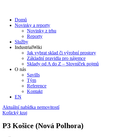
Domů
Novinky a reporty
Novinky z trhu
Reporty
Služby
IndustrialWiki
Jak vybrat sklad či výrobní prostory
Základní pravidla pro nájemce
Sklady od A do Z – Slovníček pojmů
O nás
Savills
Tým
Reference
Kontakt​
EN
Aktuální nabídka nemovitostí
Košický kraj
P3 Košice (Nová Polhora)