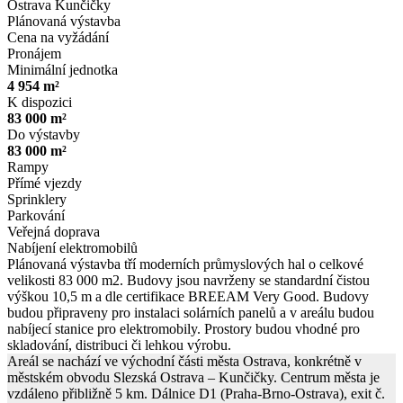
Ostrava Kunčičky
Plánovaná výstavba
Cena na vyžádání
Pronájem
Minimální jednotka
4 954 m²
K dispozici
83 000 m²
Do výstavby
83 000 m²
Rampy
Přímé vjezdy
Sprinklery
Parkování
Veřejná doprava
Nabíjení elektromobilů
Plánovaná výstavba tří moderních průmyslových hal o celkové
velikosti 83 000 m2. Budovy jsou navrženy se standardní čistou
výškou 10,5 m a dle certifikace BREEAM Very Good. Budovy
budou připraveny pro instalaci solárních panelů a v areálu budou
nabíjecí stanice pro elektromobily. Prostory budou vhodné pro
skladování, distribuci či lehkou výrobu.
Areál se nachází ve východní části města Ostrava, konkrétně v
městském obvodu Slezská Ostrava – Kunčičky. Centrum města je
vzdáleno přibližně 5 km. Dálnice D1 (Praha-Brno-Ostrava), exit č.