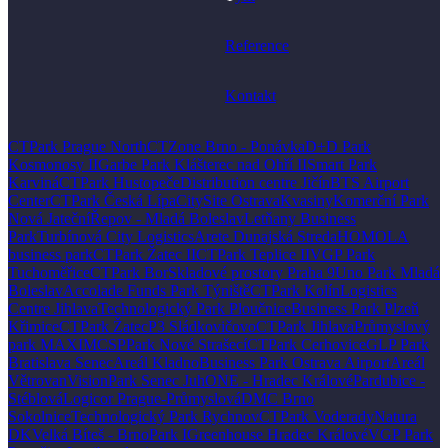
Reference
Kontakt
CTPark Prague North
CTZone Brno - Ponávka
D+D Park
Kosmonosy II
Garbe Park Klášterec nad Ohří II
Smart Park
Karviná
CTPark Hustopeče
Distribution centre Jičín
BTS Airport
Center
CTPark Česká Lípa
CitySite Ostrava
Kvasiny
Komerční Park
Nová Jateční
Řepov - Mladá Boleslav
Letňany Business
Park
Turbínová City Logistics
Arete Dunajská Streda
HOMOLA
business park
CTPark Žatec II
CTPark Teplice II
VGP Park
Tuchoměřice
CTPark Bor
Skladové prostory Praha 9
Uno Park Mladá
Boleslav
Accolade Funds Park Týniště
CTPark Kolín
Logistics
Centre Jihlava
Technologický Park Ploučnice
Business Park Plzeň
Křimice
CTPark Žatec
P3 Sládkovičovo
CTPark Jihlava
Průmyslový
park MAXIM
CSPPark Nové Strašecí
CTPark Cerhovice
GLP Park
Bratislava Senec
Areál Kladno
Business Park Ostrava Airport
Areál
Větrovan
VisionPark Senec Juh
ONE - Hradec Králové
Pardubice -
Stéblová
Logicor Prague-Průmyslová
DMC Brno
Sokolnice
Technologický Park Rychnov
CTPark Voderady
Natura
DK
Velká Bíteš - BrnoPark I
Greenhouse Hradec Králové
VGP Park