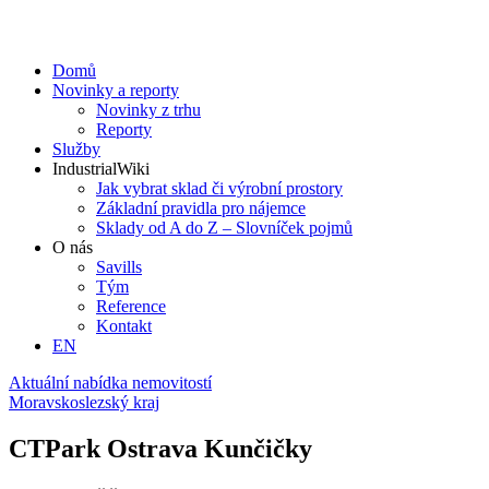
Domů
Novinky a reporty
Novinky z trhu
Reporty
Služby
IndustrialWiki
Jak vybrat sklad či výrobní prostory
Základní pravidla pro nájemce
Sklady od A do Z – Slovníček pojmů
O nás
Savills
Tým
Reference
Kontakt​
EN
Aktuální nabídka nemovitostí
Moravskoslezský kraj
CTPark Ostrava Kunčičky