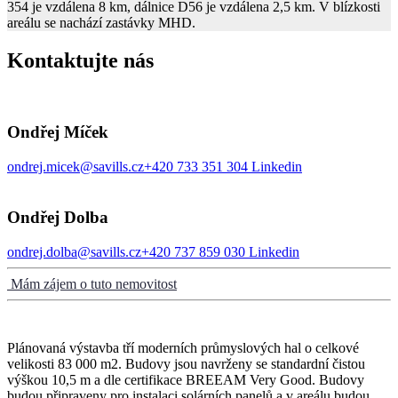
354 je vzdálena 8 km, dálnice D56 je vzdálena 2,5 km. V blízkosti
areálu se nachází zastávky MHD.
Kontaktujte nás
Ondřej Míček
ondrej.micek@savills.cz
+420 733 351 304
Linkedin
Ondřej Dolba
ondrej.dolba@savills.cz
+420 737 859 030
Linkedin
Mám zájem o tuto nemovitost
Plánovaná výstavba tří moderních průmyslových hal o celkové
velikosti 83 000 m2. Budovy jsou navrženy se standardní čistou
výškou 10,5 m a dle certifikace BREEAM Very Good. Budovy
budou připraveny pro instalaci solárních panelů a v areálu budou