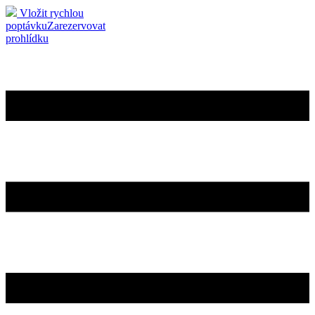
Vložit rychlou
poptávku
Zarezervovat
prohlídku