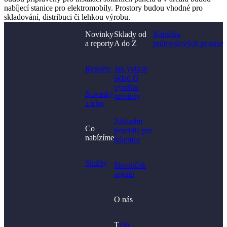
nabíjecí stanice pro elektromobily. Prostory budou vhodné pro
skladování, distribuci či lehkou výrobu.
Novinky
Sklady od
Nabídka
a reporty
A do Z
průmyslových prostor
Nenašli jste, co jste
hledali?
Reporty
Jak vybrat
sklad či
výrobní
Novinky
prostory​
z trhu
Základní
Co
pravidla pro
nabízíme
nájemce
Služby
Slovníček
pojmů
O nás
T
ým