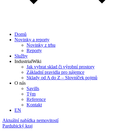
Domů
Novinky a reporty
Novinky z trhu
Reporty
Služby
IndustrialWiki
Jak vybrat sklad či výrobní prostory
Základní pravidla pro nájemce
Sklady od A do Z – Slovníček pojmů
O nás
Savills
Tým
Reference
Kontakt​
EN
Aktuální nabídka nemovitostí
Pardubický kraj