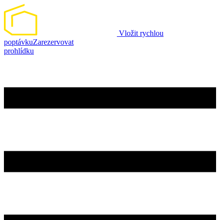
Vložit rychlou
poptávku
Zarezervovat
prohlídku