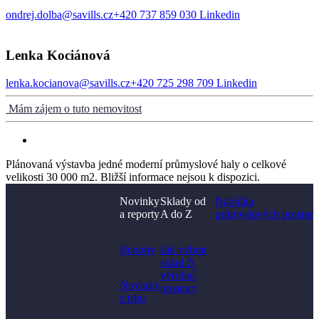
ondrej.dolba@savills.cz
+420 737 859 030
Linkedin
Lenka Kociánová
lenka.kocianova@savills.cz
+420 725 298 709
Linkedin
Mám zájem o tuto nemovitost
Plánovaná výstavba jedné moderní průmyslové haly o celkové
velikosti 30 000 m2. Bližší informace nejsou k dispozici.
Novinky
Sklady od
Nabídka
a reporty
A do Z
průmyslových prostor
Nenašli jste, co jste
Reporty
Jak vybrat
hledali?
sklad či
výrobní
Novinky
prostory​
z trhu