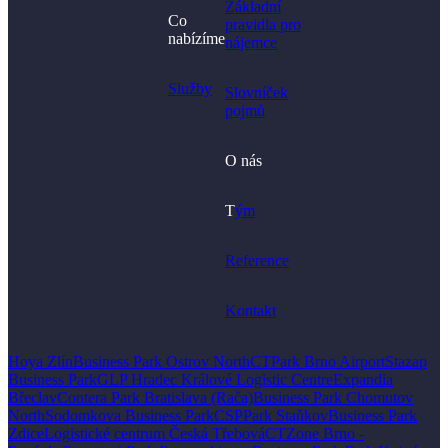
Základní
Co
pravidla pro
nabízíme
nájemce
Služby
Slovníček
pojmů
O nás
T
ým
Reference
Kontakt
Hoya Zlín
Business Park Ostrov North
CTPark Brno Airport
Stazap
Business Park
GLP Hradec Králové Logistic Centre
Expandia
Břeclav
Contera Park Bratislava (Rača)
Business Park Chomutov
North
Sodomkova Business Park
CSPPark Staňkov
Business Park
Zdice
Logistické centrum Česká Třebová
CTZone Brno -