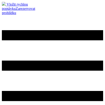
Vložit rychlou
poptávku
Zarezervovat
prohlídku