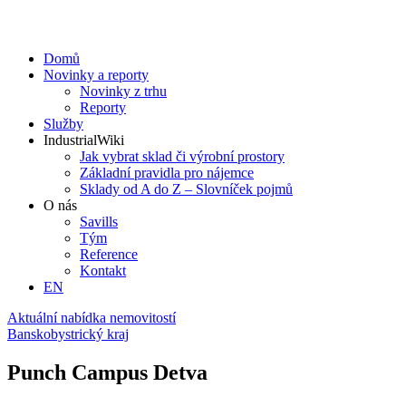
Domů
Novinky a reporty
Novinky z trhu
Reporty
Služby
IndustrialWiki
Jak vybrat sklad či výrobní prostory
Základní pravidla pro nájemce
Sklady od A do Z – Slovníček pojmů
O nás
Savills
Tým
Reference
Kontakt​
EN
Aktuální nabídka nemovitostí
Banskobystrický kraj
Punch Campus Detva