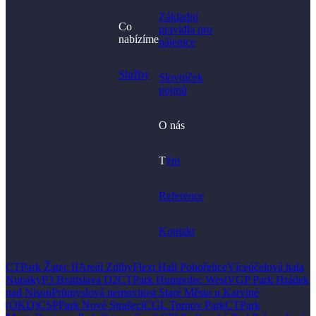
Základní
Co
pravidla pro
nabízíme
nájemce
Služby
Slovníček
pojmů
O nás
T
ým
Reference
Kontakt
CTPark Žatec II
Areál Zdiby
Flexi Hall Pohořelice
Víceúčelová hala
Nupaky
P3 Bratislava D2
CTPark Humpolec West
VGP Park Hrádek
nad Nisou
Průmyslová nemovitost Staré Město u Karviné
(OKD)
CSPPark Nové Strašecí
CGL Turnov Park
CTPark