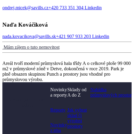
ondrej.micek@savills.cz
+420 733 351 304
Linkedin
Naďa Kováčiková
nada.kovacikova@savills.sk
+421 907 933 203
Linkedin
Mám zájem o tuto nemovitost
Areál tvoří moderní průmyslová hala třídy A o celkové ploše 99 000
m2 v průmyslové zóně v Detve, dokončená v roce 2019. Park je
plně obsazen skupinou Punch a prostory jsou vhodné pro
průmyslovou výrobu.
Novinky
Sklady od
Nabídka
a reporty
A do Z
průmyslových prostor
Nenašli jste, co jste
hledali?
Reporty
Jak vybrat
sklad či
výrobní
Novinky
prostory​
z trhu