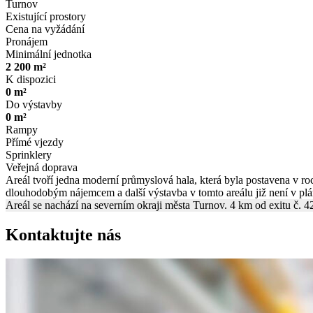
Turnov
Existující prostory
Cena na vyžádání
Pronájem
Minimální jednotka
2 200 m²
K dispozici
0 m²
Do výstavby
0 m²
Rampy
Přímé vjezdy
Sprinklery
Veřejná doprava
Areál tvoří jedna moderní průmyslová hala, která byla postavena v r
dlouhodobým nájemcem a další výstavba v tomto areálu již není v plá
Areál se nachází na severním okraji města Turnov. 4 km od exitu č. 4
Kontaktujte nás