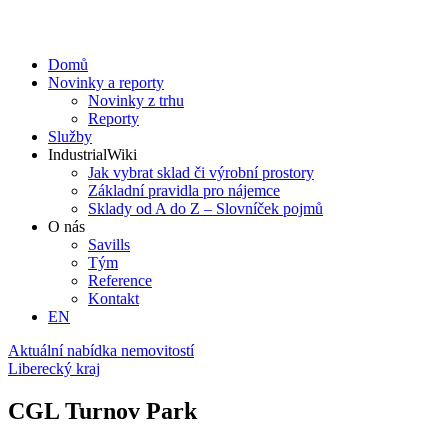
Domů
Novinky a reporty
Novinky z trhu
Reporty
Služby
IndustrialWiki
Jak vybrat sklad či výrobní prostory
Základní pravidla pro nájemce
Sklady od A do Z – Slovníček pojmů
O nás
Savills
Tým
Reference
Kontakt​
EN
Aktuální nabídka nemovitostí
Liberecký kraj
CGL Turnov Park