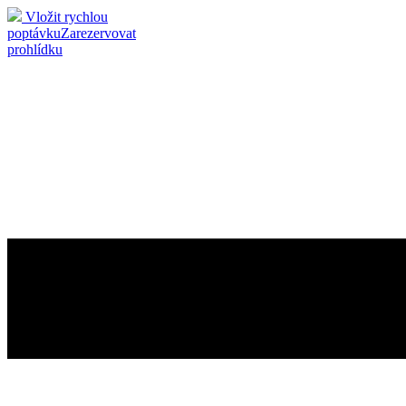
Vložit rychlou
poptávku
Zarezervovat
prohlídku