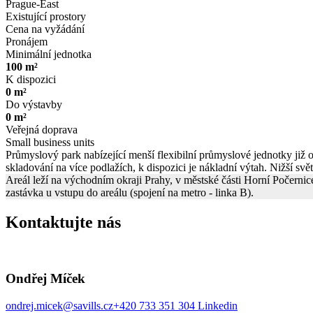
Prague-East
Existující prostory
Cena na vyžádání
Pronájem
Minimální jednotka
100 m²
K dispozici
0 m²
Do výstavby
0 m²
Veřejná doprava
Small business units
Průmyslový park nabízející menší flexibilní průmyslové jednotky již 
skladování na více podlažích, k dispozici je nákladní výtah. Nižší sv
Areál leží na východním okraji Prahy, v městské části Horní Počerni
zastávka u vstupu do areálu (spojení na metro - linka B).
Kontaktujte nás
Ondřej Míček
ondrej.micek@savills.cz
+420 733 351 304
Linkedin