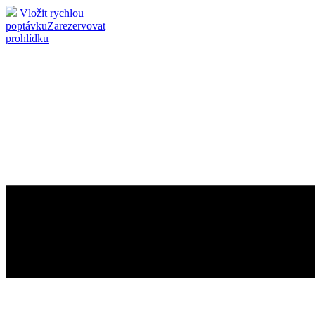
Vložit rychlou
poptávku
Zarezervovat
prohlídku