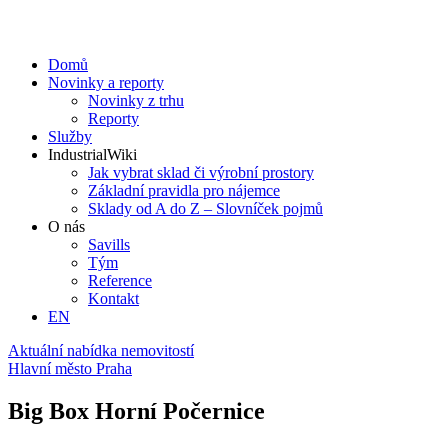
Domů
Novinky a reporty
Novinky z trhu
Reporty
Služby
IndustrialWiki
Jak vybrat sklad či výrobní prostory
Základní pravidla pro nájemce
Sklady od A do Z – Slovníček pojmů
O nás
Savills
Tým
Reference
Kontakt​
EN
Aktuální nabídka nemovitostí
Hlavní město Praha
Big Box Horní Počernice