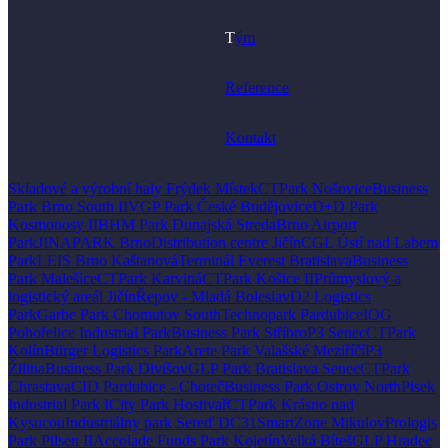
T
ým
Reference
Kontakt
Skladové a výrobní haly Frýdek Místek
CTPark Nošovice
Business
Park Brno South II
VGP Park České Budějovice
D+D Park
Kosmonosy II
BHM Park Dunajská Streda
Brno Airport
Park
JINAPARK Brno
Distribution centre Jičín
CGL Ústí nad Labem
Park
LEIS Brno Kaštanová
Terminál Everest Bratislava
Business
Park Malešice
CTPark Karviná
CTPark Košice II
Průmyslový a
logistický areál Jičín
Řepov - Mladá Boleslav
D2 Logistics
Park
Garbe Park Chomutov South
Technopark Pardubice
IOG
Pohořelice Industrial Park
Business Park Stříbro
P3 Senec
CTPark
Kolín
Bürger Logistics Park
Arete Park Valašské Meziříčí
P3
Žilina
Business Park Divišov
GLP Park Bratislava Senec
CTPark
Chrastava
CID Pardubice - Choteč
Business Park Ostrov North
Pisek
Industrial Park I
City Park Hostivař
CTPark Krásno nad
Kysucou
Industriálny park Sereď DC31
SmartZone Mikulov
Prologis
Park Pilsen II
Accolade Funds Park Kojetín
Velká Bíteš
GLP Hradec