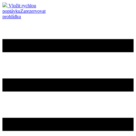
Vložit rychlou
poptávku
Zarezervovat
prohlídku