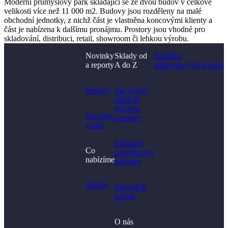
Moderní průmyslový park skládající se ze dvou budov v celkové
velikosti více než 11 000 m2. Budovy jsou rozděleny na malé
obchodní jednotky, z nichž část je vlastněna koncovými klienty a
část je nabízena k dalšímu pronájmu. Prostory jsou vhodné pro
skladování, distribuci, retail, showroom či lehkou výrobu.
Novinky
Sklady od
Nabídka
a reporty
A do Z
průmyslových prostor
Nenašli jste, co jste
hledali?
Reporty
Jak vybrat
sklad či
výrobní
Novinky
prostory​
z trhu
Základní
Co
pravidla pro
nabízíme
nájemce
Služby
Slovníček
pojmů
O nás