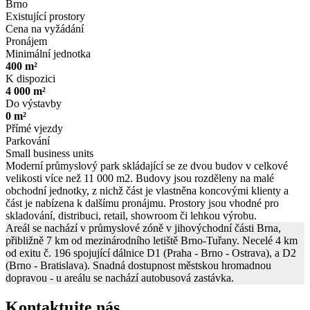
Brno
Existující prostory
Cena na vyžádání
Pronájem
Minimální jednotka
400 m²
K dispozici
4 000 m²
Do výstavby
0 m²
Přímé vjezdy
Parkování
Small business units
Moderní průmyslový park skládající se ze dvou budov v celkové
velikosti více než 11 000 m2. Budovy jsou rozděleny na malé
obchodní jednotky, z nichž část je vlastněna koncovými klienty a
část je nabízena k dalšímu pronájmu. Prostory jsou vhodné pro
skladování, distribuci, retail, showroom či lehkou výrobu.
Areál se nachází v průmyslové zóně v jihovýchodní části Brna,
přibližně 7 km od mezinárodního letiště Brno-Tuřany. Necelé 4 km
od exitu č. 196 spojující dálnice D1 (Praha - Brno - Ostrava), a D2
(Brno - Bratislava). Snadná dostupnost městskou hromadnou
dopravou - u areálu se nachází autobusová zastávka.
Kontaktujte nás