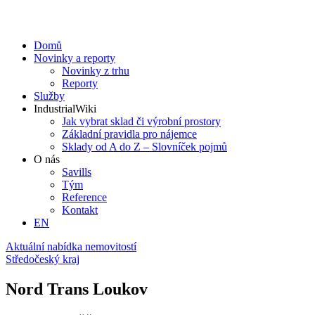
Domů
Novinky a reporty
Novinky z trhu
Reporty
Služby
IndustrialWiki
Jak vybrat sklad či výrobní prostory
Základní pravidla pro nájemce
Sklady od A do Z – Slovníček pojmů
O nás
Savills
Tým
Reference
Kontakt​
EN
Aktuální nabídka nemovitostí
Středočeský kraj
Nord Trans Loukov