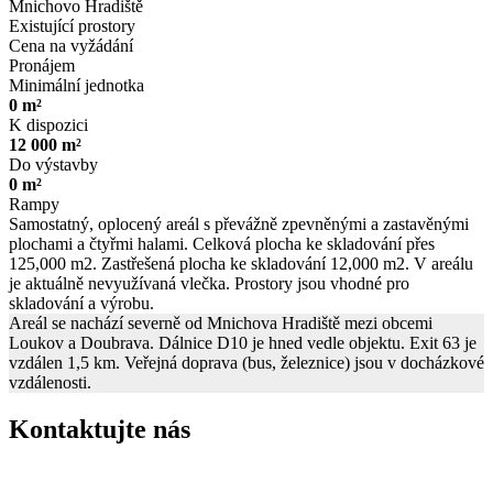
Mnichovo Hradiště
Existující prostory
Cena na vyžádání
Pronájem
Minimální jednotka
0 m²
K dispozici
12 000 m²
Do výstavby
0 m²
Rampy
Samostatný, oplocený areál s převážně zpevněnými a zastavěnými
plochami a čtyřmi halami. Celková plocha ke skladování přes
125,000 m2. Zastřešená plocha ke skladování 12,000 m2. V areálu
je aktuálně nevyužívaná vlečka. Prostory jsou vhodné pro
skladování a výrobu.
Areál se nachází severně od Mnichova Hradiště mezi obcemi
Loukov a Doubrava. Dálnice D10 je hned vedle objektu. Exit 63 je
vzdálen 1,5 km. Veřejná doprava (bus, železnice) jsou v docházkové
vzdálenosti.
Kontaktujte nás