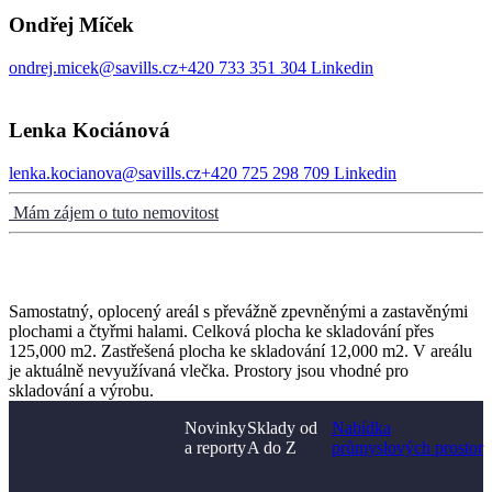
Ondřej Míček
ondrej.micek@savills.cz
+420 733 351 304
Linkedin
Lenka Kociánová
lenka.kocianova@savills.cz
+420 725 298 709
Linkedin
Mám zájem o tuto nemovitost
Samostatný, oplocený areál s převážně zpevněnými a zastavěnými
plochami a čtyřmi halami. Celková plocha ke skladování přes
125,000 m2. Zastřešená plocha ke skladování 12,000 m2. V areálu
je aktuálně nevyužívaná vlečka. Prostory jsou vhodné pro
skladování a výrobu.
Novinky
Sklady od
Nabídka
a reporty
A do Z
průmyslových prostor
Nenašli jste, co jste
hledali?