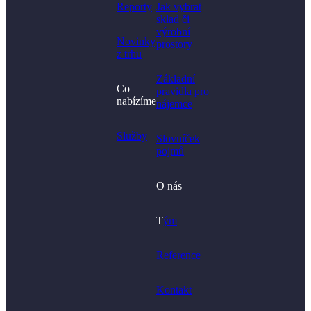
Reporty
Jak vybrat
sklad či
výrobní
Novinky
prostory​
z trhu
Základní
Co
pravidla pro
nabízíme
nájemce
Služby
Slovníček
pojmů
O nás
T
ým
Reference
Kontakt