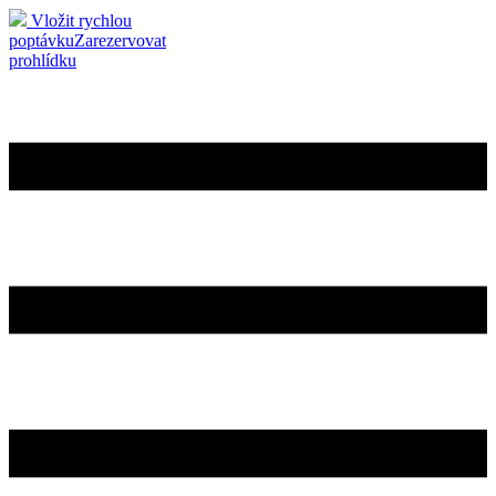
Vložit rychlou
poptávku
Zarezervovat
prohlídku