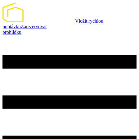
Vložit rychlou
poptávku
Zarezervovat
prohlídku