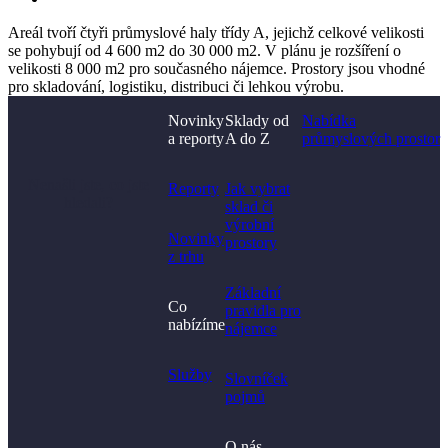
Areál tvoří čtyři průmyslové haly třídy A, jejichž celkové velikosti
se pohybují od 4 600 m2 do 30 000 m2. V plánu je rozšíření o
velikosti 8 000 m2 pro současného nájemce. Prostory jsou vhodné
pro skladování, logistiku, distribuci či lehkou výrobu.
Novinky
Sklady od
Nabídka
a reporty
A do Z
průmyslových prostor
Nenašli jste, co jste
Reporty
Jak vybrat
hledali?
sklad či
výrobní
Novinky
prostory​
z trhu
Základní
Co
pravidla pro
nabízíme
nájemce
Služby
Slovníček
pojmů
O nás