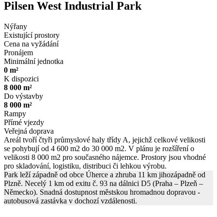
Pilsen West Industrial Park
Nýřany
Existující prostory
Cena na vyžádání
Pronájem
Minimální jednotka
0 m²
K dispozici
8 000 m²
Do výstavby
8 000 m²
Rampy
Přímé vjezdy
Veřejná doprava
Areál tvoří čtyři průmyslové haly třídy A, jejichž celkové velikosti
se pohybují od 4 600 m2 do 30 000 m2. V plánu je rozšíření o
velikosti 8 000 m2 pro současného nájemce. Prostory jsou vhodné
pro skladování, logistiku, distribuci či lehkou výrobu.
Park leží západně od obce Úherce a zhruba 11 km jihozápadně od
Plzně. Necelý 1 km od exitu č. 93 na dálnici D5 (Praha – Plzeň –
Německo). Snadná dostupnost městskou hromadnou dopravou -
autobusová zastávka v dochozí vzdálenosti.