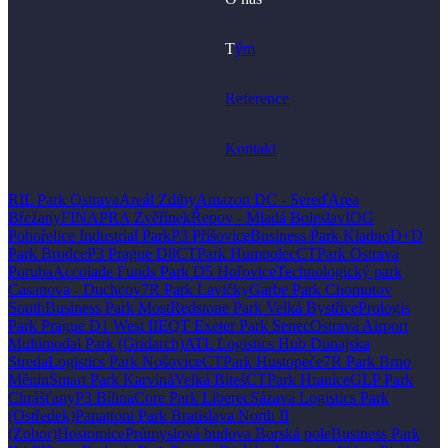
T
ým
Reference
Kontakt
RIL Park Ostrava
Areál Zdiby
Amazon DC - Sereď
Area
Břežany
FINAPRA Zvěřínek
Řepov - Mladá Boleslav
IOG
Pohořelice Industrial Park
P3 Příšovice
Business Park Kladno
D+D
Park Brodce
P3 Prague D8
CTPark Humpolec
CTPark Ostrava
Poruba
Accolade Funds Park D5 Hořovice
Technologický park
Casanova - Duchcov
7R Park Lavičky
Garbe Park Chomutov
South
Business Park Most
Redstone Park Velká Bystřice
Prologis
Park Prague D1 West II
EQT Exeter Park Senec
Ostrava Airport
Multimodal Park (Gridarch)
ATL Logistics Hub Dunajska
Streda
Logistics Park Nošovice
CTPark Hustopeče
7R Park Brno
Měnín
Smart Park Karviná
Velká Bíteš
CTPark Hranice
GLP Park
Chrášťany
P3 Bílina
Core Park Liberec
Sázava Logistics Park
(Ostředek)
Panattoni Park Bratislava North II
(Zohor)
Hostomice
Průmyslová budova Borská pole
Business Park