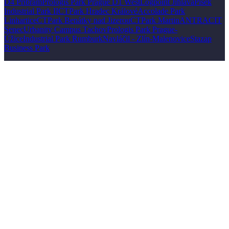
D4 Příbram
Prologis Park Prague D1 West
Logpoint Jihlava
Pisek
Industrial Park II
CTPark Hradec Králové
Accolade Park
Linhartice
CTPark Benátky nad Jizerou
CTPark Martin
ANTRACIT
Senec
Urbanity Campus Tachov
Prologis Park Prague-
Úžice
Industrial Park Rumburk
Navláčil - Zlín-Malenovice
Stazap
Business Park