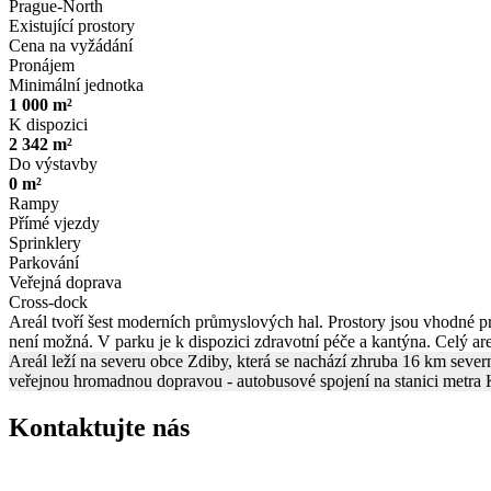
Prague-North
Existující prostory
Cena na vyžádání
Pronájem
Minimální jednotka
1 000 m²
K dispozici
2 342 m²
Do výstavby
0 m²
Rampy
Přímé vjezdy
Sprinklery
Parkování
Veřejná doprava
Cross-dock
Areál tvoří šest moderních průmyslových hal. Prostory jsou vhodné pro
není možná. V parku je k dispozici zdravotní péče a kantýna. Celý areá
Areál leží na severu obce Zdiby, která se nachází zhruba 16 km severn
veřejnou hromadnou dopravou - autobusové spojení na stanici metra K
Kontaktujte nás