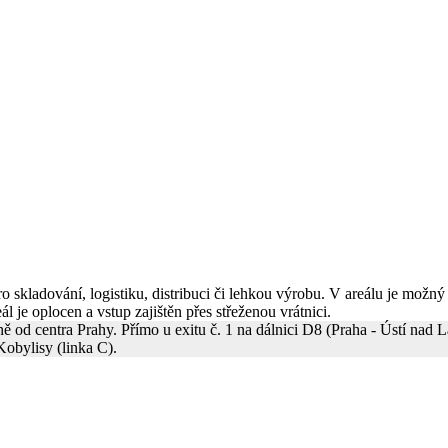
 skladování, logistiku, distribuci či lehkou výrobu. V areálu je možný
l je oplocen a vstup zajištěn přes střeženou vrátnici.
ě od centra Prahy. Přímo u exitu č. 1 na dálnici D8 (Praha - Ústí nad 
obylisy (linka C).