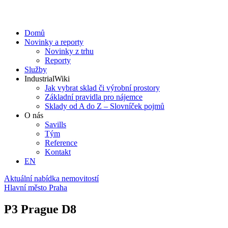
Domů
Novinky a reporty
Novinky z trhu
Reporty
Služby
IndustrialWiki
Jak vybrat sklad či výrobní prostory
Základní pravidla pro nájemce
Sklady od A do Z – Slovníček pojmů
O nás
Savills
Tým
Reference
Kontakt​
EN
Aktuální nabídka nemovitostí
Hlavní město Praha
P3 Prague D8