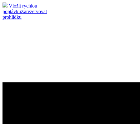
Vložit rychlou
poptávku
Zarezervovat
prohlídku