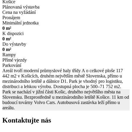
Košice
Plánovaná výstavba
Cena na vyžádání
Pronájem
Minimální jednotka
0 m²
K dispozici
0 m²
Do výstavby
0 m²
Rampy
Přímé vjezdy
Parkování
Areál tvoří moderní průmyslové haly třídy A o celkové ploše 117
442 m2 v Košicích, druhém největším městě Slovenska, přímo u
mezinárodního letiště a dálnice D1. Park je vhodný pro logistiku,
distribuci a lehkou výrobu. Dostupná plocha je 500–71 752 m2.
Park se nachází v jižní části Košic, druhého největšího města na
Slovensku. Bezprostředně u mezinárodního letiště Košice. 11 km od
budoucí továrny Volvo Cars. Autobusová zastávka leží přímo u
areálu.
Kontaktujte nás