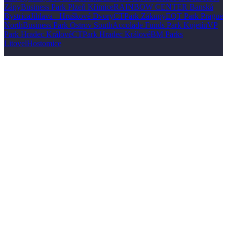
Zápy
Business Park Plzeň Křimice
RAINBOW CENTER Banská
Bystrica
Jihlava - Hruškové Dvory
CTPark Zákupy
EQT Park Prague
North
Business Park Ostrov South
Accolade Funds Park Kojetín
VP
Park Hradec Králové
CTPark Hradec Králové
BM Parks
Litovel
Hostomice