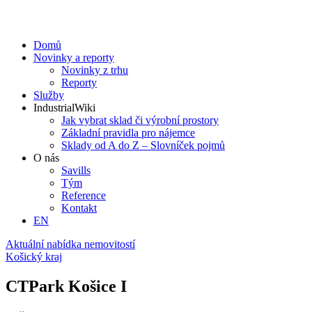
Domů
Novinky a reporty
Novinky z trhu
Reporty
Služby
IndustrialWiki
Jak vybrat sklad či výrobní prostory
Základní pravidla pro nájemce
Sklady od A do Z – Slovníček pojmů
O nás
Savills
Tým
Reference
Kontakt​
EN
Aktuální nabídka nemovitostí
Košický kraj
CTPark Košice I