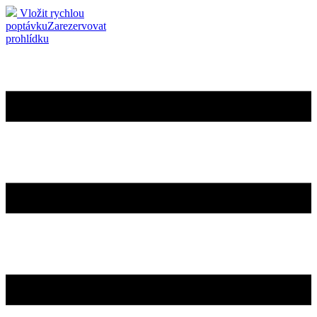
Vložit rychlou
poptávku
Zarezervovat
prohlídku