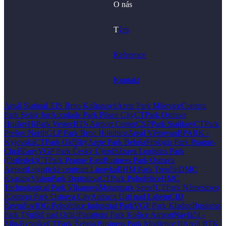
O nás
T
ým
Reference
Kontakt
Areál Slatina
LEIS Brno Kaštanová
Arete Park Milovice
Contera
Park Svätý Jur
Accolade Park Pilsen City
CTPark Ostrava
Hrušov
HiPark Vestec
BTS Airport Center
CSPPark Staňkov
CTPark
Prešov North
GLP Park Brno Holubice
Areál Větrovan
BPARK -
Kyjovská
CTPark Okříšky
Arete Park Beluša
Prologis Park Prague-
Chrášťany
VGP Park Český Újezd
Sázava Logistics Park
(Ostředek)
CTPark Prague East
Business Park Ostrava
Airport
Logistické centrum Lipovka
BHM Park Trenčín
DMC
Kvasiny
VisionPark Bratislava
CTPark Pohořelice
HMC
Technological Park Vlkanová
Mountpark Sereď
CTPark Námestovo
I
Contera Park Ostrava City
Antracit Ústí nad Labem
CID
Řevničov
IOG Pohořelice Industrial Park
VGP Park Kladno
Business
Park Týniště nad Orlicí
Panattoni Park Košice Airport
Navláčil -
Zlín-Rybníky
CTPark Žebrák
Business Park Modletice II
Areál RTK