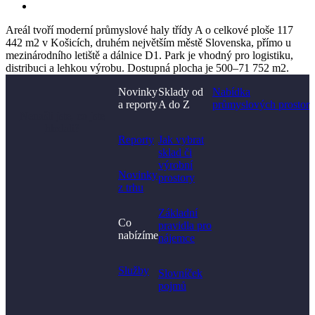
Areál tvoří moderní průmyslové haly třídy A o celkové ploše 117
442 m2 v Košicích, druhém největším městě Slovenska, přímo u
mezinárodního letiště a dálnice D1. Park je vhodný pro logistiku,
distribuci a lehkou výrobu. Dostupná plocha je 500–71 752 m2.
Novinky
Sklady od
Nabídka
a reporty
A do Z
průmyslových prostor
Nenašli jste, co jste
hledali?
Reporty
Jak vybrat
sklad či
výrobní
Novinky
prostory​
z trhu
Základní
Co
pravidla pro
nabízíme
nájemce
Služby
Slovníček
pojmů