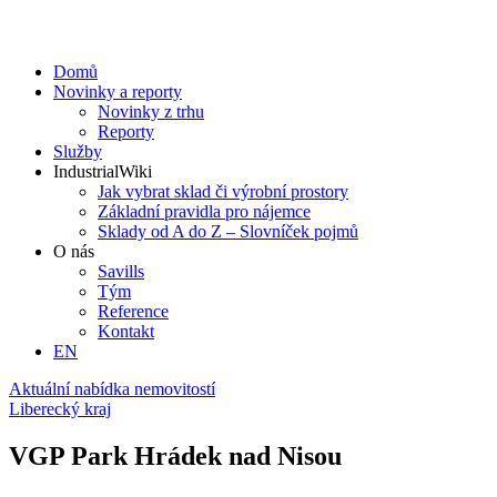
Domů
Novinky a reporty
Novinky z trhu
Reporty
Služby
IndustrialWiki
Jak vybrat sklad či výrobní prostory
Základní pravidla pro nájemce
Sklady od A do Z – Slovníček pojmů
O nás
Savills
Tým
Reference
Kontakt​
EN
Aktuální nabídka nemovitostí
Liberecký kraj
VGP Park Hrádek nad Nisou