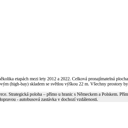
ěkolika etapách mezi lety 2012 a 2022. Celková pronajímatelná plocha 
ovým (high-bay) skladem se světlou výškou 22 m. Všechny prostory by
e. Strategická poloha – přímo u hranic s Německem a Polskem. Přímo u
opravou - autobusová zastávka v dochozí vzdálenosti.