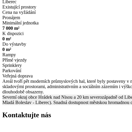
Liberec
Existující prostory
Cena na vyžádání
Pronájem
Minimální jednotka
7 000 m²
K dispozici
0 m²
Do výstavby
0 m²
Rampy
Přímé vjezdy
Sprinklery
Parkování
Veřejná doprava
Areál tvoří pět moderních průmyslových hal, které byly postaveny v n
skladovými prostorami, administrativním a sociálním zázemím i výšk
dlouhodobě obsazeny.
Severní okraj obce Hrádek nad Nisou a 20 km severozápadně od Liberc
Mladá Boleslav - Liberec). Snadná dostupnost městskou hromadnou d
Kontaktujte nás