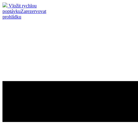
Vložit rychlou
poptávku
Zarezervovat
prohlídku