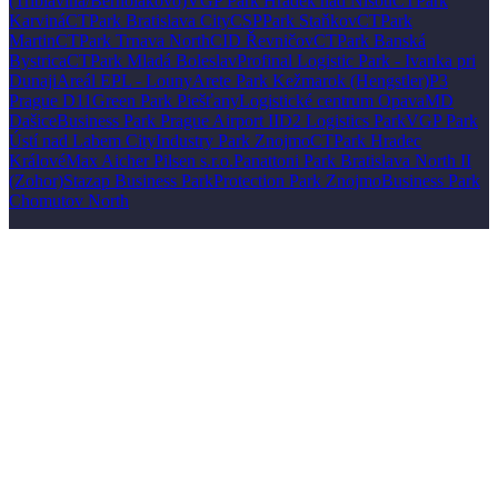
(Triblavina/Bernolákovo)
VGP Park Hrádek nad Nisou
CTPark
Karviná
CTPark Bratislava City
CSPPark Staňkov
CTPark
Martin
CTPark Trnava North
CID Řevničov
CTPark Banská
Bystrica
CTPark Mladá Boleslav
Profinal Logistic Park - Ivanka pri
Dunaji
Areál EPL - Louny
Arete Park Kežmarok (Hengstler)
P3
Prague D11
Green Park Piešťany
Logistické centrum Opava
MD
Dašice
Business Park Prague Airport II
D2 Logistics Park
VGP Park
Ústí nad Labem City
Industry Park Znojmo
CTPark Hradec
Králové
Max Aicher Pilsen s.r.o.
Panattoni Park Bratislava North II
(Zohor)
Stazap Business Park
Protection Park Znojmo
Business Park
Chomutov North