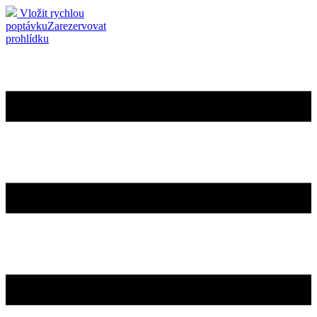
Vložit rychlou
poptávku
Zarezervovat
prohlídku