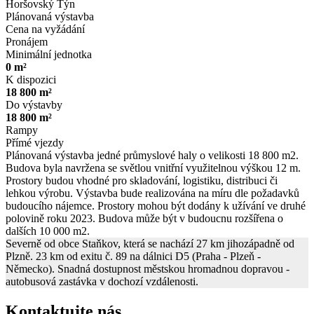
Horšovský Týn
Plánovaná výstavba
Cena na vyžádání
Pronájem
Minimální jednotka
0 m²
K dispozici
18 800 m²
Do výstavby
18 800 m²
Rampy
Přímé vjezdy
Plánovaná výstavba jedné průmyslové haly o velikosti 18 800 m2.
Budova byla navržena se světlou vnitřní využitelnou výškou 12 m.
Prostory budou vhodné pro skladování, logistiku, distribuci či
lehkou výrobu. Výstavba bude realizována na míru dle požadavků
budoucího nájemce. Prostory mohou být dodány k užívání ve druhé
polovině roku 2023. Budova může být v budoucnu rozšířena o
dalších 10 000 m2.
Severně od obce Staňkov, která se nachází 27 km jihozápadně od
Plzně. 23 km od exitu č. 89 na dálnici D5 (Praha - Plzeň -
Německo). Snadná dostupnost městskou hromadnou dopravou -
autobusová zastávka v dochozí vzdálenosti.
Kontaktujte nás