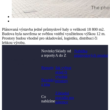
Plánovaná výstavba jedné průmyslové haly o velikosti 18 800 m2.
Budova byla navržena se světlou vnitřní využitelnou výškou 12 m.
Prostory budou vhodné pro skladování, logistiku, distribuci či
lehkou výrobu.
Novinky
Sklady od
Nabídka
a reporty
A do Z
průmyslových prostor
Nenašli jste, co jste
hledali?
Reporty
Jak vybrat
sklad či
výrobní
Novinky
prostory​
z trhu
Základní
Co
pravidla pro
nabízíme
nájemce