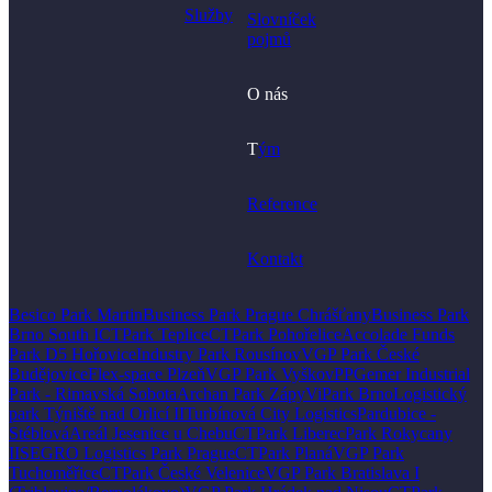
Služby
Slovníček
pojmů
O nás
T
ým
Reference
Kontakt
Besico Park Martin
Business Park Prague Chrášťany
Business Park
Brno South I
CTPark Teplice
CTPark Pohořelice
Accolade Funds
Park D5 Hořovice
Industry Park Rousínov
VGP Park České
Budějovice
Flex-space Plzeň
VGP Park Vyškov
PPGemer Industrial
Park - Rimavská Sobota
Archan Park Zápy
ViPark Brno
Logistický
park Týniště nad Orlicí II
Turbínová City Logistics
Pardubice -
Stéblová
Areál Jesenice u Chebu
CTPark Liberec
Park Rokycany
II
SEGRO Logistics Park Prague
CTPark Planá
VGP Park
Tuchoměřice
CTPark České Velenice
VGP Park Bratislava I