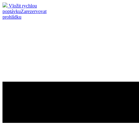
Vložit rychlou
poptávku
Zarezervovat
prohlídku