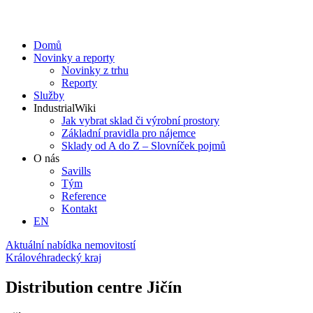
Domů
Novinky a reporty
Novinky z trhu
Reporty
Služby
IndustrialWiki
Jak vybrat sklad či výrobní prostory
Základní pravidla pro nájemce
Sklady od A do Z – Slovníček pojmů
O nás
Savills
Tým
Reference
Kontakt​
EN
Aktuální nabídka nemovitostí
Královéhradecký kraj
Distribution centre Jičín