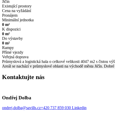
Jičín
Existující prostory
Cena na vyžádání
Pronájem
Minimální jednotka
0 m²
K dispozici
0 m²
Do výstavby
0 m²
Rampy
Přímé vjezdy
Veřejná doprava
Průmyslová a logistická hala o celkové velikosti 4047 m2 s čistou vý
Areál se nachází v průmyslové oblasti na východě města Jičín. Dobré n
Kontaktujte nás
Ondřej Dolba
ondrej.dolba@savills.cz
+420 737 859 030
Linkedin