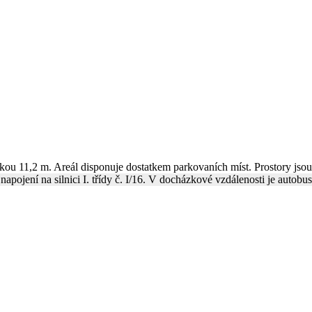
škou 11,2 m. Areál disponuje dostatkem parkovaních míst. Prostory jsou
apojení na silnici I. třídy č. I/16. V docházkové vzdálenosti je autobu