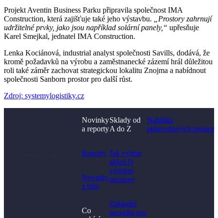
Projekt Aventin Business Parku připravila společnost IMA
Construction, která zajišťuje také jeho výstavbu.
„Prostory zahrnují
udržitelné prvky, jako jsou například solární panely,“
upřesňuje
Karel Smejkal, jednatel IMA Construction.
Lenka Kociánová, industrial analyst společnosti Savills, dodává, že
kromě požadavků na výrobu a zaměstnanecké zázemí hrál důležitou
roli také záměr zachovat strategickou lokalitu Znojma a nabídnout
společnosti Sanborn prostor pro další růst.
Zdroj: systemylogistiky.cz
Novinky
Sklady od
Nabídka
a reporty
A do Z
průmyslových prostor
Nenašli jste, co jste
Reporty
Jak vybrat
hledali?
sklad či
výrobní
Novinky
prostory​
z trhu
Základní
Co
pravidla pro