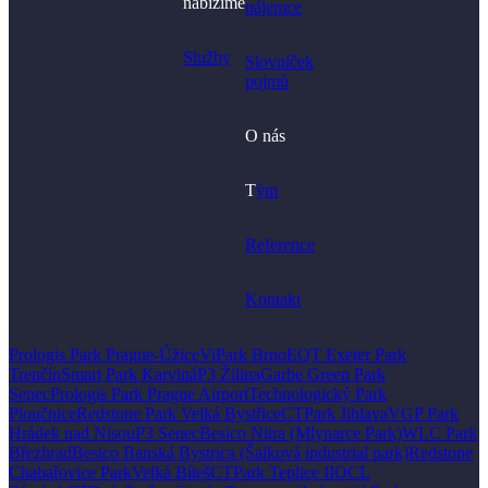
nabízíme
nájemce
Služby
Slovníček
pojmů
O nás
T
ým
Reference
Kontakt
Prologis Park Prague-Úžice
ViPark Brno
EQT Exeter Park
Trenčín
Smart Park Karviná
P3 Žilina
Garbe Green Park
Senec
Prologis Park Prague Airport
Technologický Park
Ploučnice
Redstone Park Velká Bystřice
CTPark Jihlava
VGP Park
Hrádek nad Nisou
P3 Senec
Besico Nitra (Mlynarce Park)
WLC Park
Březhrad
Besico Banská Bystrica (Šalková industrial park)
Redstone
Chabařovice Park
Velká Bíteš
CTPark Teplice II
OCL