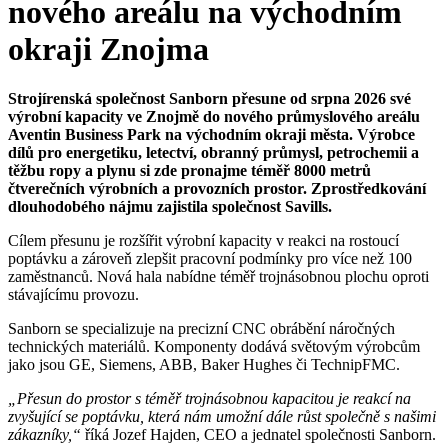
nového areálu na východním
okraji Znojma
Strojírenská společnost Sanborn přesune od srpna 2026 své
výrobní kapacity ve Znojmě do nového průmyslového areálu
Aventin Business Park na východním okraji města. Výrobce
dílů pro energetiku, letectví, obranný průmysl, petrochemii a
těžbu ropy a plynu si zde pronajme téměř 8000 metrů
čtverečních výrobních a provozních prostor. Zprostředkování
dlouhodobého nájmu zajistila společnost Savills.
Cílem přesunu je rozšířit výrobní kapacity v reakci na rostoucí
poptávku a zároveň zlepšit pracovní podmínky pro více než 100
zaměstnanců. Nová hala nabídne téměř trojnásobnou plochu oproti
stávajícímu provozu.
Sanborn se specializuje na precizní CNC obrábění náročných
technických materiálů. Komponenty dodává světovým výrobcům
jako jsou GE, Siemens, ABB, Baker Hughes či TechnipFMC.
„Přesun do prostor s téměř trojnásobnou kapacitou je reakcí na
zvyšující se poptávku, která nám umožní dále růst společně s našimi
zákazníky,“
říká Jozef Hajden, CEO a jednatel společnosti Sanborn.