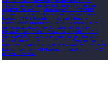
Zárubek
CTPark Prešov South (Petrovany)
Industrial Park
Třebíč
Logistické centrum Lipovka
Business Park Týniště nad
Orlicí
DMC Paskov
Prologis Park Prague-Rudná
CITYSITE
Bratislava Slovnaftská
LiNK Vážní
Rohlenka u Brna
Business Park
Pardubice I
CTPark Pohořelice
Industry park Olomouc
VP Park
Hradec Králové
CTPark Ostrava Poruba
PZ Krkonošská
HOMOLA
business park
Logistický Park D8 - Líbeznice
Green Park
Piešťany
Břeclav - sklad palet
Ostrava Airport Multimodal Park
(Gridarch)
CID Řevničov
CTPark Bratislava
Distribution centre
Liberec
Business Park Pardubice II
Flexi Park Černý most
Business
Park Pilsen Digital
Profinal Logistic Park - Ivanka pri Dunaji
Prologis
Park Bratislava - Senec
CID Pardubice - Choteč
Business Park D4
Příbram
CTPark Most