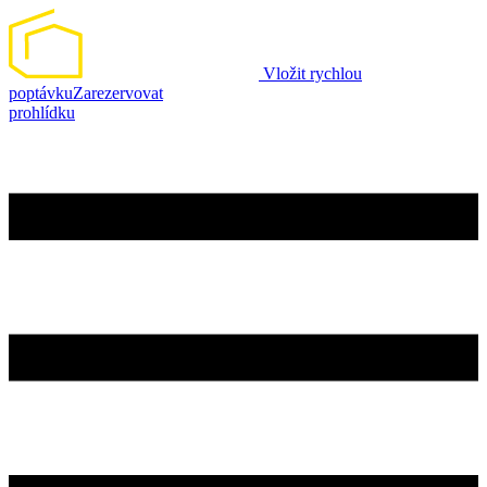
Vložit rychlou
poptávku
Zarezervovat
prohlídku