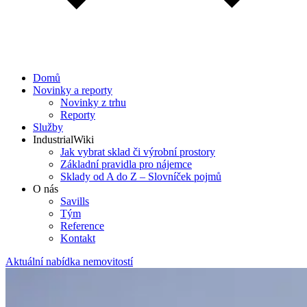
Domů
Novinky a reporty
Novinky z trhu
Reporty
Služby
IndustrialWiki
Jak vybrat sklad či výrobní prostory
Základní pravidla pro nájemce
Sklady od A do Z – Slovníček pojmů
O nás
Savills
Tým
Reference
Kontakt​
Aktuální nabídka nemovitostí