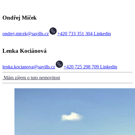
Ondřej Míček
ondrej.micek@savills.cz
+420 733 351 304
Linkedin
Lenka Kociánová
lenka.kocianova@savills.cz
+420 725 298 709
Linkedin
Mám zájem o tuto nemovitost