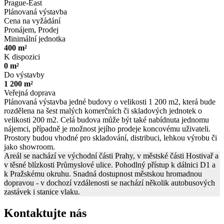
Prague-East
Plánovaná výstavba
Cena na vyžádání
Pronájem, Prodej
Minimální jednotka
400 m²
K dispozici
0 m²
Do výstavby
1 200 m²
Veřejná doprava
Plánovaná výstavba jedné budovy o velikosti 1 200 m2, která bude
rozdělena na šest malých komerčních či skladových jednotek o
velikosti 200 m2. Celá budova může být také nabídnuta jednomu
nájemci, případně je možnost jejího prodeje koncovému uživateli.
Prostory budou vhodné pro skladování, distribuci, lehkou výrobu či
jako showroom.
Areál se nachází ve východní části Prahy, v městské části Hostivař a
v těsné blízkosti Průmyslové ulice. Pohodlný přístup k dálnici D1 a
k Pražskému okruhu. Snadná dostupnost městskou hromadnou
dopravou - v dochozí vzdálenosti se nachází několik autobusových
zastávek i stanice vlaku.
Kontaktujte nás