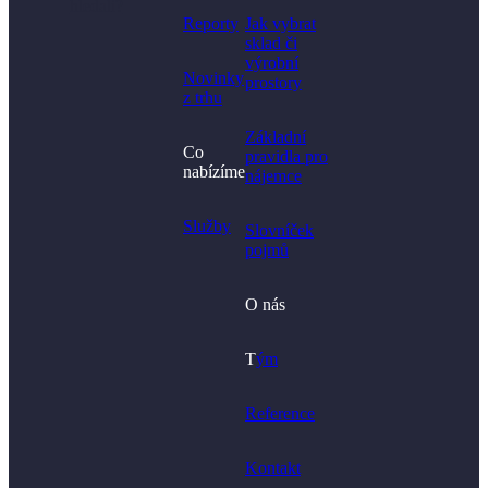
hledali?
Reporty
Jak vybrat
sklad či
výrobní
Novinky
prostory​
z trhu
Základní
Co
pravidla pro
nabízíme
nájemce
Služby
Slovníček
pojmů
O nás
T
ým
Reference
Kontakt