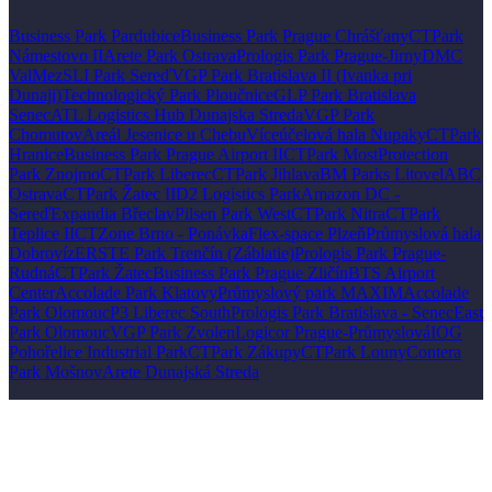
Business Park Pardubice
Business Park Prague Chrášťany
CTPark
Námestovo II
Arete Park Ostrava
Prologis Park Prague-Jirny
DMC
ValMez
SLI Park Sereď
VGP Park Bratislava II (Ivanka pri
Dunaji)
Technologický Park Ploučnice
GLP Park Bratislava
Senec
ATL Logistics Hub Dunajska Streda
VGP Park
Chomutov
Areál Jesenice u Chebu
Víceúčelová hala Nupaky
CTPark
Hranice
Business Park Prague Airport II
CTPark Most
Protection
Park Znojmo
CTPark Liberec
CTPark Jihlava
BM Parks Litovel
ABC
Ostrava
CTPark Žatec II
D2 Logistics Park
Amazon DC -
Sereď
Expandia Břeclav
Pilsen Park West
CTPark Nitra
CTPark
Teplice II
CTZone Brno - Ponávka
Flex-space Plzeň
Průmyslová hala
Dobrovíz
ERSTE Park Trenčín (Záblatie)
Prologis Park Prague-
Rudná
CTPark Žatec
Business Park Prague Zličín
BTS Airport
Center
Accolade Park Klatovy
Průmyslový park MAXIM
Accolade
Park Olomouc
P3 Liberec South
Prologis Park Bratislava - Senec
East
Park Olomouc
VGP Park Zvolen
Logicor Prague-Průmyslová
IOG
Pohořelice Industrial Park
CTPark Zákupy
CTPark Louny
Contera
Park Mošnov
Arete Dunajská Streda