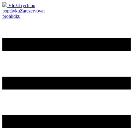
Vložit rychlou
poptávku
Zarezervovat
prohlídku