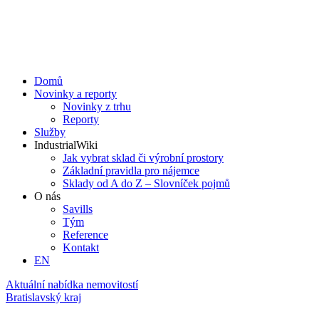
Domů
Novinky a reporty
Novinky z trhu
Reporty
Služby
IndustrialWiki
Jak vybrat sklad či výrobní prostory
Základní pravidla pro nájemce
Sklady od A do Z – Slovníček pojmů
O nás
Savills
Tým
Reference
Kontakt​
EN
Aktuální nabídka nemovitostí
Bratislavský kraj