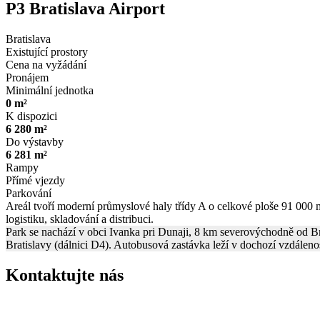
P3 Bratislava Airport
Bratislava
Existující prostory
Cena na vyžádání
Pronájem
Minimální jednotka
0 m²
K dispozici
6 280 m²
Do výstavby
6 281 m²
Rampy
Přímé vjezdy
Parkování
Areál tvoří moderní průmyslové haly třídy A o celkové ploše 91 000 m
logistiku, skladování a distribuci.
Park se nachází v obci Ivanka pri Dunaji, 8 km severovýchodně od Bra
Bratislavy (dálnici D4). Autobusová zastávka leží v dochozí vzdálenos
Kontaktujte nás