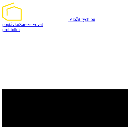
Vložit rychlou
poptávku
Zarezervovat
prohlídku