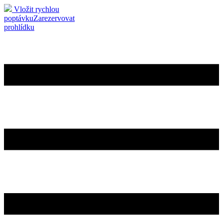
Vložit rychlou
poptávku
Zarezervovat
prohlídku