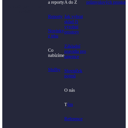
a reporty
A do Z
průmyslových prostor
Nenašli jste, co jste
hledali?
Reporty
Jak vybrat
sklad či
výrobní
Novinky
prostory​
z trhu
Základní
Co
pravidla pro
nabízíme
nájemce
Služby
Slovníček
pojmů
O nás
T
ým
Reference