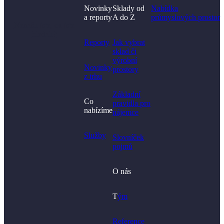
Novinky
Sklady od
Nabídka
a reporty
A do Z
průmyslových prostor
Nenašli jste, co jste
hledali?
Reporty
Jak vybrat
sklad či
výrobní
Novinky
prostory​
z trhu
Základní
Co
pravidla pro
nabízíme
nájemce
Služby
Slovníček
pojmů
O nás
T
ým
Reference