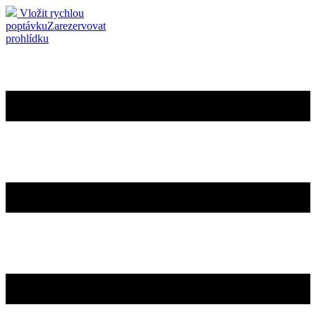
Vložit rychlou
poptávku
Zarezervovat
prohlídku