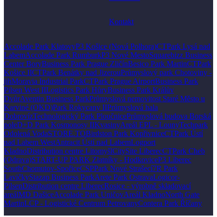
Kontakt
Accolade Park Klatovy
P3 Košice (Nová Polhora)
CTPark Lysá nad
Labem
Accolade Park Rumburk
P3 Nové Mesto
Squarebizz Business
Center Bory
Business Park Prague Zličín
Besico Park Martin
CTPark
Košice II
CTPark Benátky nad Jizerou
Průmyslový park Chotoviny -
jih
Moravia Industrial Park
CTPark Prague Airport
Business Park
Pilsen West II
Logistics Park Hůry
Business Park Králův
Dvůr
Aventin Business Park
Průmyslová nemovitost Staré Město u
Karviné (OKD)
Park Rokycany II
Průmyslová hala
Dobrovíz
Technologický Park Ploučnice
Průmyslová budova Borská
pole
D+D Park Kosmonosy II
Kvasiny
Areál EPL - Louny
Techpark
Odolená Voda
STORE.TO
Birdston Park Kopřivnice
CTPark Ústí
nad Labem West
Antracit Ústí nad Labem
Logport
Kladno
Distribution centre Litomyšl
CitySite Liberec
CTPark Cheb
(Odrava)
START-UP PARK Zlatníky - Hodkovice
P3 Liberec
South
Chomutov-Spořice
CSPPark Nové Strašecí
7R Park
Lavičky
Stazap Business Park
Arete Park Ostrava
Logicor-
Pilsen
Distribution centre Liberec
Rosice - výrobně skladovací
areál
MD Dašice
Accolade Park Uničov
Areál Kladno
North Gate
Martin
LCP - Logistické Centrum Petrovany
Contera Park Říčany