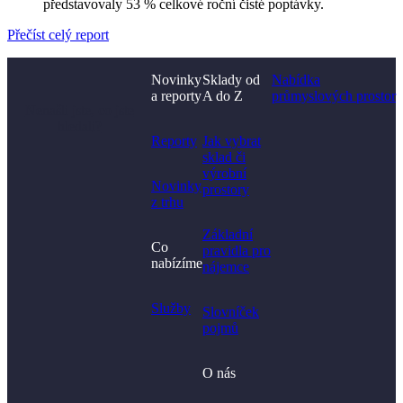
představovaly 53 % celkové roční čisté poptávky.
Přečíst celý report
Novinky
Sklady od
Nabídka
a reporty
A do Z
průmyslových prostor
Nenašli jste, co jste
hledali?
Reporty
Jak vybrat
sklad či
výrobní
Novinky
prostory​
z trhu
Základní
Co
pravidla pro
nabízíme
nájemce
Služby
Slovníček
pojmů
O nás