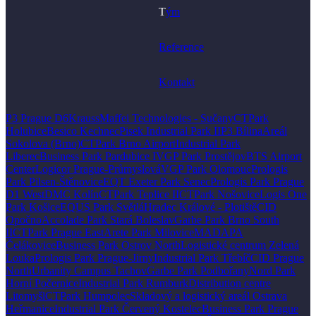
T
ým
Reference
Kontakt
P3 Prague D6
KraussMaffei Technologies - Sučany
CTPark
Holubice
Besico Kechnec
Pisek Industrial Park II
P3 Bílina
Areál
Sokolova (Brno)
CTPark Brno Airport
Industrial Park
Liberec
Business Park Pardubice I
VGP Park Prostějov
BTS Airport
Center
Logicor Prague-Průmyslová
VGP Park Olomouc
Prologis
Park Pilsen-Štěnovice
EQT Exeter Park Senec
Prologis Park Prague
D1 West
DMC Kolín
CTPark Teplice II
CTPark Nošovice
Logis One
Park Košice
EQUS Park Světlá
Hradec Králové - Plotiště
CID
Opočno
Accolade Park Stará Boleslav
Garbe Park Brno South
II
CTPark Prague East
Arete Park Milovice
MADAPA
Čelákovice
Business Park Ostrov North
Logistické centrum Zelená
Louka
Prologis Park Prague-Jirny
Industrial Park Třebíč
CID Prague
North
Urbanity Campus Tachov
Garbe Park Podbořany
Nord Park
Horní Počernice
Industrial Park Rumburk
Distribution centre
Litomyšl
CTPark Humpolec
Skladový a logistický areál Ostrava
Heřmanice
Industrial Park Červený Kostelec
Business Park Prague