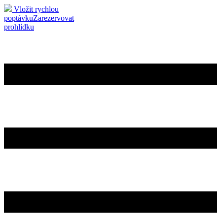
Vložit rychlou
poptávku
Zarezervovat
prohlídku