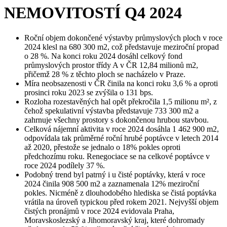
NEMOVITOSTÍ Q4 2024
Roční objem dokončené výstavby průmyslových ploch v roce
2024 klesl na 680 300 m2, což představuje meziroční propad
o 28 %. Na konci roku 2024 dosáhl celkový fond
průmyslových prostor třídy A v ČR 12,84 milionů m2,
přičemž 28 % z těchto ploch se nacházelo v Praze.
Míra neobsazenosti v ČR činila na konci roku 3,6 % a oproti
prosinci roku 2023 se zvýšila o 131 bps.
Rozloha rozestavěných hal opět překročila 1,5 milionu m², z
čehož spekulativní výstavba představuje 733 300 m2 a
zahrnuje všechny prostory s dokončenou hrubou stavbou.
Celková nájemní aktivita v roce 2024 dosáhla 1 462 900 m2,
odpovídala tak průměrné roční hrubé poptávce v letech 2014
až 2020, přestože se jednalo o 18% pokles oproti
předchozímu roku. Renegociace se na celkové poptávce v
roce 2024 podílely 37 %.
Podobný trend byl patrný i u čisté poptávky, která v roce
2024 činila 908 500 m2 a zaznamenala 12% meziroční
pokles. Nicméně z dlouhodobého hlediska se čistá poptávka
vrátila na úroveň typickou před rokem 2021. Nejvyšší objem
čistých pronájmů v roce 2024 evidovala Praha,
Moravskoslezský a Jihomoravský kraj, které dohromady