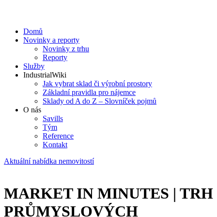
Domů
Novinky a reporty
Novinky z trhu
Reporty
Služby
IndustrialWiki
Jak vybrat sklad či výrobní prostory
Základní pravidla pro nájemce
Sklady od A do Z – Slovníček pojmů
O nás
Savills
Tým
Reference
Kontakt​
Aktuální nabídka nemovitostí
MARKET IN MINUTES | TRH
PRŮMYSLOVÝCH