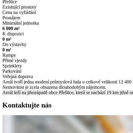
Přeštice
Existující prostory
Cena na vyžádání
Pronájem
Minimální jednotka
6 000 m²
K dispozici
0 m²
Do výstavby
0 m²
Rampy
Přímé vjezdy
Sprinklery
Parkování
Veřejná doprava
Areál tvoří jedna modení průmyslová hala o celkové velikosti 12 40
Nemovitost je zcela obsazena dlouhodobým nájemcem.
Areál leží na jihozápadě obce Přeštice, která se nachází 19 km jižně 
Kontaktujte nás