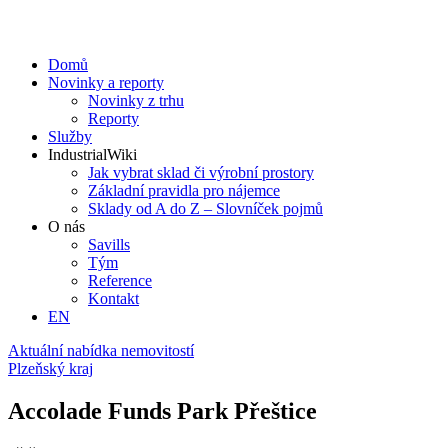
Domů
Novinky a reporty
Novinky z trhu
Reporty
Služby
IndustrialWiki
Jak vybrat sklad či výrobní prostory
Základní pravidla pro nájemce
Sklady od A do Z – Slovníček pojmů
O nás
Savills
Tým
Reference
Kontakt​
EN
Aktuální nabídka nemovitostí
Plzeňský kraj
Accolade Funds Park Přeštice