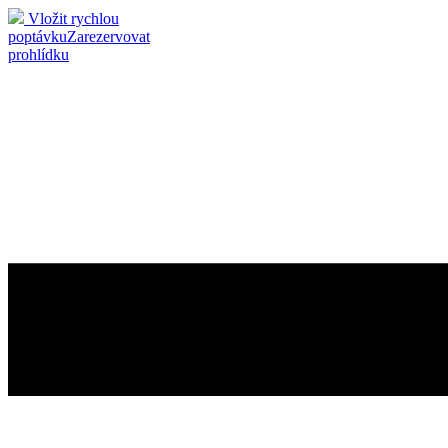
Vložit rychlou
poptávku
Zarezervovat
prohlídku