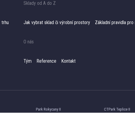
Sklady od A do Z
 trhu
Jak vybrat sklad či výrobní prostory​
Základní pravidla pr
O nás
T
ým
Reference
Kontakt
Park Rokycany II
CTPark Teplice II
Meziříčí
CTPark Trnava South
P3 Prague D1
h
VGP Park Ústí nad Labem City
CTPark Lipník nad 