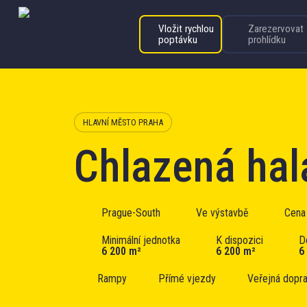
Vložit rychlou
Zarezervovat
poptávku
prohlídku
HLAVNÍ MĚSTO PRAHA
Chlazená hal
Prague-South
Ve výstavbě
Cena 
Minimální jednotka
K dispozici
D
6 200 m²
6 200 m²
6
Rampy
Přímé vjezdy
Veřejná dopr