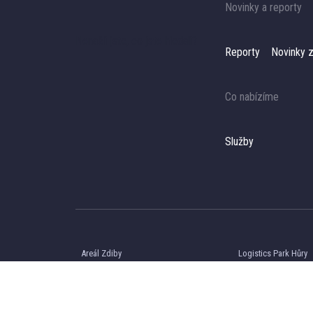
Novinky a reporty
Nenašli jste, co jste hledali?
Reporty
Novinky z
Co nabízíme
Služby
Areál Zdiby
Logistics Park Hůry
CTPark Bor
Arete Park Valašské 
TAM Park Žiar nad Hronom
CTPark Prešov Nort