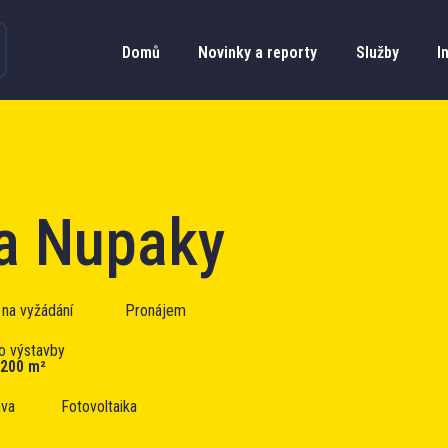
Domů
Novinky a reporty
Služby
I
a Nupaky
na vyžádání
Pronájem
o výstavby
 200 m²
ava
Fotovoltaika