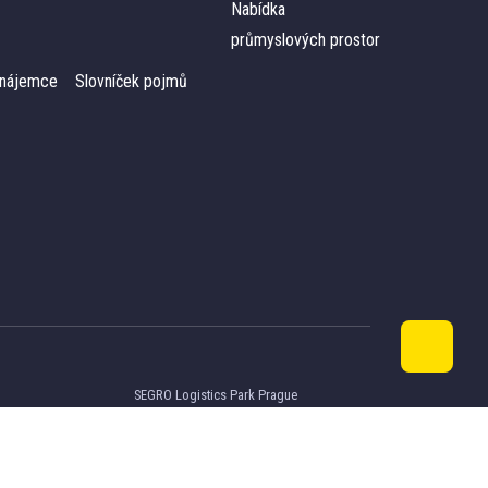
Nabídka
průmyslových prostor
o nájemce
Slovníček pojmů
SEGRO Logistics Park Prague
CTPark Nový Jičín
Bečvou
VGP Park Liberec