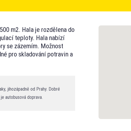
 500 m2. Hala je rozdělena do
lací teploty. Hala nabízí
ory se zázemím. Možnost
né pro skladování potravin a
aky, jihozápadně od Prahy. Dobré
 je autobusová doprava.