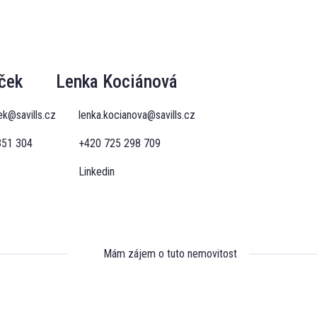
ček
Lenka Kociánová
ek@savills.cz
lenka.kocianova@savills.cz
351 304
+420 725 298 709
Linkedin
Mám zájem o tuto nemovitost