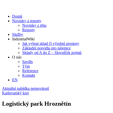
Domů
Novinky a reporty
Novinky z trhu
Reporty
Služby
IndustrialWiki
Jak vybrat sklad či výrobní prostory
Základní pravidla pro nájemce
Sklady od A do Z – Slovníček pojmů
O nás
Savills
Tým
Reference
Kontakt​
EN
Aktuální nabídka nemovitostí
Karlovarský kraj
Logistický park Hroznětín