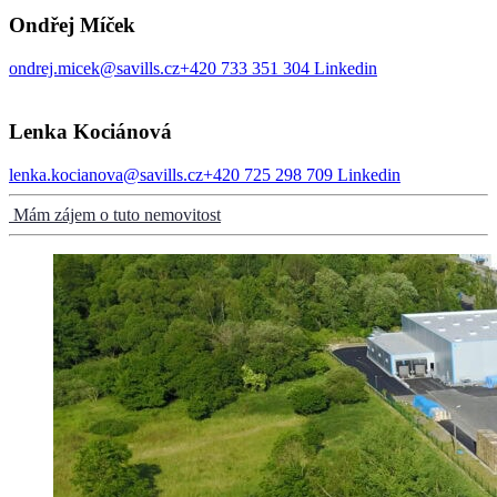
Ondřej Míček
ondrej.micek@savills.cz
+420 733 351 304
Linkedin
Lenka Kociánová
lenka.kocianova@savills.cz
+420 725 298 709
Linkedin
Mám zájem o tuto nemovitost