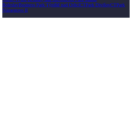
Boleslav
Business Park Týniště nad Orlicí
CTPark Divišov
CTPark
Námestovo II