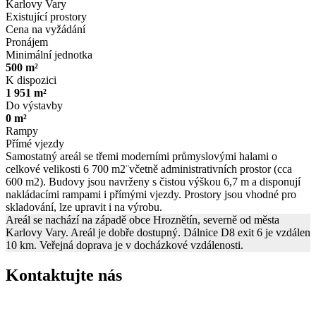
Karlovy Vary
Existující prostory
Cena na vyžádání
Pronájem
Minimální jednotka
500 m²
K dispozici
1 951 m²
Do výstavby
0 m²
Rampy
Přímé vjezdy
Samostatný areál se třemi moderními průmyslovými halami o
celkové velikosti 6 700 m2¨včetně administrativních prostor (cca
600 m2). Budovy jsou navrženy s čistou výškou 6,7 m a disponují
nakládacími rampami i přímými vjezdy. Prostory jsou vhodné pro
skladování, lze upravit i na výrobu.
Areál se nachází na západě obce Hroznětín, severně od města
Karlovy Vary. Areál je dobře dostupný. Dálnice D8 exit 6 je vzdálen
10 km. Veřejná doprava je v docházkové vzdálenosti.
Kontaktujte nás