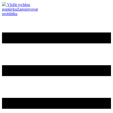
Vložit rychlou
poptávku
Zarezervovat
prohlídku