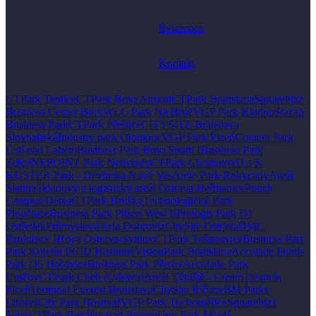
Reference
Kontakt
CTPark Teplice
CTPark Brno Airport
CTPark Bratislava
Squarebizz
Business Center Bory
WLC Park Na Brně
VGP Park Kladno
Stazap
Business Park
CTPark Přeštice
CITYSITE Bratislava
Slovnaftská
Industry park Olomouc
VGP Park Plzeň
Contera Park
Ústí nad Labem
Business Park Brno South I
Business Park
Zdice
NEPOINT Park Nehvizdy
CTPark Chomutov
D a K
KÜSTER Park - Devínska Nová Ves
Arete Park Rokycany
Areál
Slatina
Skladový a logistický areál Ostrava Heřmanice
Punch
Campus Detva
CTPark Hrušky
Technologický Park
Ploučnice
Business Park Pilsen West II
Prologis Park D1
Ostředek
Průmyslová hala Dobrovíz
CitySite Ostrava
DMC
Pardubice I
Hoya Ostrava-Svinov
CTPark Tošanovice
Business Park
Park Kojetín II
CID Hostinné
VisionPark Bratislava
Accolade Funds
Park D5 Hořovice
Business Park Přerov
Accolade Park
Uničov
CTPark Cheb (Odrava)
Areál Týniště - Cream
Tarancia
Plzeň
Terminál Everest Bratislava
CitySite Říčany
BM Parks
Litovel
City Park Hostivař
VGP Park Tuchoměřice
Squarebizz
Nitra
CTPark Benátky nad Jizerou
Uno Park Mladá