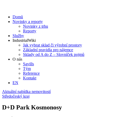
Domů
Novinky a reporty
Novinky z trhu
Reporty
Služby
IndustrialWiki
Jak vybrat sklad či výrobní prostory
Základní pravidla pro nájemce
Sklady od A do Z – Slovníček pojmů
O nás
Savills
Tým
Reference
Kontakt​
EN
Aktuální nabídka nemovitostí
Středočeský kraj
D+D Park Kosmonosy