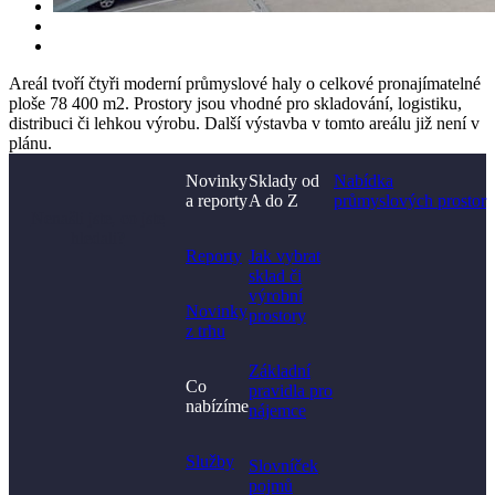
Areál tvoří čtyři moderní průmyslové haly o celkové pronajímatelné
ploše 78 400 m2. Prostory jsou vhodné pro skladování, logistiku,
distribuci či lehkou výrobu. Další výstavba v tomto areálu již není v
plánu.
Novinky
Sklady od
Nabídka
a reporty
A do Z
průmyslových prostor
Nenašli jste, co jste
hledali?
Reporty
Jak vybrat
sklad či
výrobní
Novinky
prostory​
z trhu
Základní
Co
pravidla pro
nabízíme
nájemce
Služby
Slovníček
pojmů