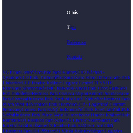
O nás
T
ým
Reference
Kontakt
VGP Park Jeneč
Accolade Park Klatovy
CID Náchod -
Vysokov
VGP Park Tuchoměřice
SmartZone Brno D2
Accolade Park
Linhartice
GLP Hradec Králové Logistic Centre
CITYSITE
Bratislava Slovnaftská
DMC Paskov
Business Park Cheb East
Flexi
Hall Pohořelice
Business Park Ostrava Airport
Antracit Solnice
Arete
Park Ostrava
Business Park Pardubice
Areál Zádveřice
Business Park
Pilsen West III
Accolade Park Olomouc
LCP - Logistické Centrum
Petrovany
Contera Park Svätý Jur
Komerční Park Nová Jateční
LiNK
Vážní
Business Park Pilsen West II
Greenhouse Hradec Králové
Hala
Rumburk
D1 Business Park Senec
P3 Liberec South
Smart Park
Karviná
Areál Kaštanová 34
Garbe Park Klášterec nad Ohří
II
Business Park D4 Příbram
P3 Mladá Boleslav
Bürger Logistics