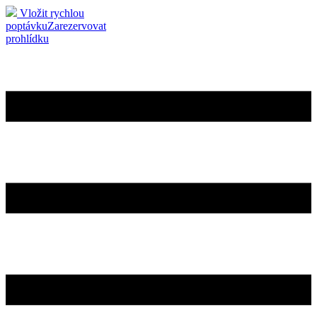
Vložit rychlou
poptávku
Zarezervovat
prohlídku