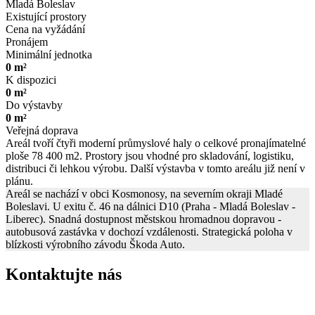
Mladá Boleslav
Existující prostory
Cena na vyžádání
Pronájem
Minimální jednotka
0 m²
K dispozici
0 m²
Do výstavby
0 m²
Veřejná doprava
Areál tvoří čtyři moderní průmyslové haly o celkové pronajímatelné
ploše 78 400 m2. Prostory jsou vhodné pro skladování, logistiku,
distribuci či lehkou výrobu. Další výstavba v tomto areálu již není v
plánu.
Areál se nachází v obci Kosmonosy, na severním okraji Mladé
Boleslavi. U exitu č. 46 na dálnici D10 (Praha - Mladá Boleslav -
Liberec). Snadná dostupnost městskou hromadnou dopravou -
autobusová zastávka v dochozí vzdálenosti. Strategická poloha v
blízkosti výrobního závodu Škoda Auto.
Kontaktujte nás