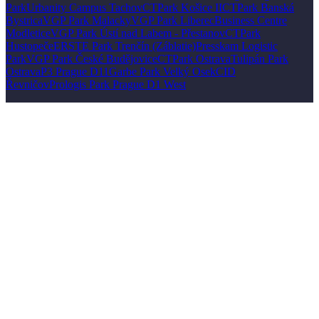
Park
Urbanity Campus Tachov
CTPark Košice II
CTPark Banská
Bystrica
VGP Park Malacky
VGP Park Liberec
Business Centre
Modletice
VGP Park Ústí nad Labem - Přestanov
CTPark
Hustopeče
ERSTE Park Trenčín (Záblatie)
Presskam Logistic
Park
VGP Park České Budějovice
CTPark Ostrava
Tulipán Park
Ostrava
P3 Prague D11
Garbe Park Velký Osek
CID
Řevničov
Prologis Park Prague D1 West