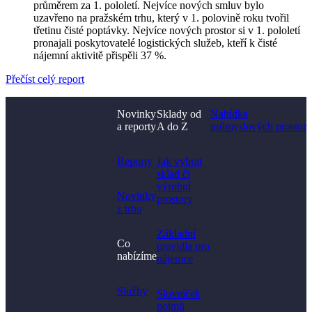
průměrem za 1. pololetí. Nejvíce nových smluv bylo
uzavřeno na pražském trhu, který v 1. polovině roku tvořil
třetinu čisté poptávky. Nejvíce nových prostor si v 1. pololetí
pronajali poskytovatelé logistických služeb, kteří k čisté
nájemní aktivitě přispěli 37 %.
Přečíst celý report
Novinky
Sklady od
Nabídka
a reporty
A do Z
průmyslových prostor
Nenašli jste, co jste
hledali?
Reporty
Jak vybrat
sklad či
výrobní
Novinky
prostory​
z trhu
Základní
Co
pravidla pro
nabízíme
nájemce
Služby
Slovníček
pojmů