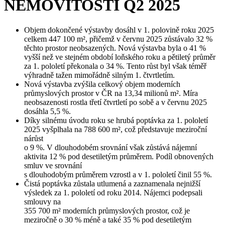
NEMOVITOSTÍ Q2 2025
Objem dokončené výstavby dosáhl v 1. polovině roku 2025
celkem 447 100 m², přičemž v červnu 2025 zůstávalo 32 %
těchto prostor neobsazených. Nová výstavba byla o 41 %
vyšší než ve stejném období loňského roku a pětiletý průměr
za 1. pololetí překonala o 34 %. Tento růst byl však téměř
výhradně tažen mimořádně silným 1. čtvrtletím.
Nová výstavba zvýšila celkový objem moderních
průmyslových prostor v ČR na 13,34 milionů m². Míra
neobsazenosti rostla třetí čtvrtletí po sobě a v červnu 2025
dosáhla 5,5 %.
Díky silnému úvodu roku se hrubá poptávka za 1. pololetí
2025 vyšplhala na 788 600 m², což představuje meziroční
nárůst
o 9 %. V dlouhodobém srovnání však zůstává nájemní
aktivita 12 % pod desetiletým průměrem. Podíl obnovených
smluv ve srovnání
s dlouhodobým průměrem vzrostl a v 1. pololetí činil 55 %.
Čistá poptávka zůstala utlumená a zaznamenala nejnižší
výsledek za 1. pololetí od roku 2014. Nájemci podepsali
smlouvy na
355 700 m² moderních průmyslových prostor, což je
meziročně o 30 % méně a také 35 % pod desetiletým