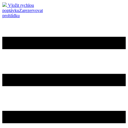
Vložit rychlou
poptávku
Zarezervovat
prohlídku