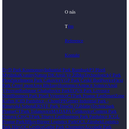
O nás
T
ým
Reference
Kontakt
D+D Park Kosmonosy
Industrial Park Rumburk
P3 Plzeň
Myslinka
Kvasiny
Natura DK
Areál Ve Žlíbku
Technologický Park
Ploučnice
Impera Park Čakovice
VGP Park České Budějovice
Flexi
Park Černý most
Area Břežany
Hostomice
Antracit Solnice
Areál
Větrovan
Redstone Chabařovice Park
EQUS Park Lovosice
Nord
Business Park Plzeň Vejprnice
CTPark Prague East
SmartZone
Kuřim I
CID Pardubice - Choteč
PPGemer Industrial Park -
Rimavská Sobota
ERSTE Park Trenčín (Záblatie)
Technicpark
Prague
CTPark Tošanovice
MADAPA Čelákovice
Contera Park
Ostrava City
CTPark Trnava East
Business Park Pardubice I
CGL
Prague Park
Jiříkov
Bürger Logistics Park
OCL Zárubek
Logistics
Park Hůry
OC Čestlice
Garbe Park Chomutov
Accolade Park