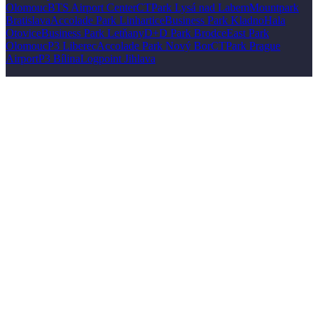
Olomouc
BTS Airport Center
CTPark Lysá nad Labem
Mountpark
Bratislava
Accolade Park Linhartice
Business Park Kladno
Hala
Otovice
Business Park Letňany
D+D Park Brodce
East Park
Olomouc
P3 Liberec
Accolade Park Nový Bor
CTPark Prague
Airport
P3 Bílina
Logpoint Jihlava